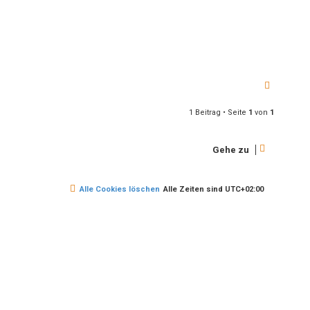
e
n
v
o
n
T
o
m
N
a
c
1 Beitrag • Seite
1
von
1
h
o
b
e
Gehe zu
n
Alle Cookies löschen
Alle Zeiten sind
UTC+02:00