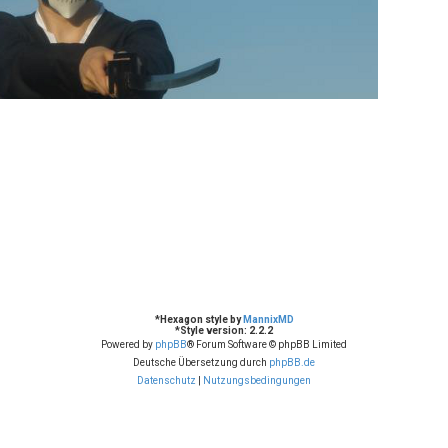
*
Hexagon style by
MannixMD
*
Style version: 2.2.2
Powered by
phpBB
® Forum Software © phpBB Limited
Deutsche Übersetzung durch
phpBB.de
Datenschutz
|
Nutzungsbedingungen