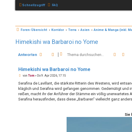
Schnellzugriff
FAQ
Foren-Übersicht
Korridor
Terra
Asien
Anime & Manga (inkl. 
Himekishi wa Barbaroi no Yome
Suche
Erw
Antworten
Himekishi wa Barbaroi no Yome
B
von
Tom
»
Do 9. Apr 2026, 17:15
e
i
Serafina de Lavillant, die stärkste Ritterin des Westens, wird ent
t
kläglich und Serafina wird gefangen genommen. Gedemütigt und in A
r
a
reißen, macht ihr der Anführer der Stämme ein völlig unerwartetes A
g
Serafina herausfinden, dass diese „Barbaren“ vielleicht ganz anders
Sie 