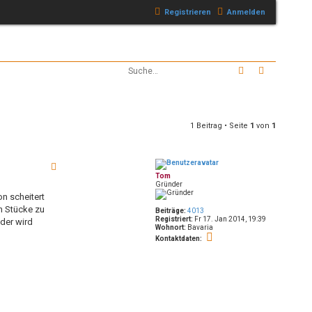
Registrieren
Anmelden
Suche
Erweitert
1 Beitrag • Seite
1
von
1
Tom
Gründer
on scheitert
n Stücke zu
Beiträge:
4013
Registriert:
Fr 17. Jan 2014, 19:39
Oder wird
Wohnort:
Bavaria
K
Kontaktdaten:
o
n
t
a
k
t
d
a
t