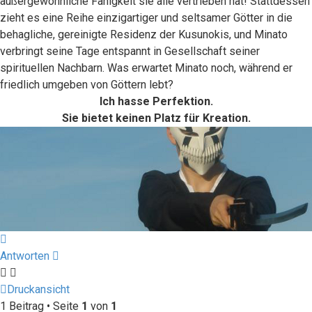
außergewöhnliche Fähigkeit sie alle vertrieben hat! Stattdessen
zieht es eine Reihe einzigartiger und seltsamer Götter in die
behagliche, gereinigte Residenz der Kusunokis, und Minato
verbringt seine Tage entspannt in Gesellschaft seiner
spirituellen Nachbarn. Was erwartet Minato noch, während er
friedlich umgeben von Göttern lebt?
Ich hasse Perfektion.
Sie bietet keinen Platz für Kreation.
Nach
oben
Antworten
Druckansicht
1 Beitrag • Seite
1
von
1