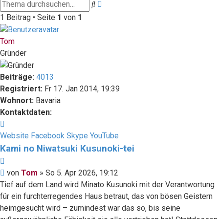
Erweiterte
Suche
Suche
1 Beitrag • Seite
1
von
1
Tom
Gründer
Beiträge:
4013
Registriert:
Fr 17. Jan 2014, 19:39
Wohnort:
Bavaria
Kontaktdaten:
Kontaktdaten
von
Website
Facebook
Skype
YouTube
Tom
Kami no Niwatsuki Kusunoki-tei
Zitieren
Beitrag
von
Tom
»
So 5. Apr 2026, 19:12
Tief auf dem Land wird Minato Kusunoki mit der Verantwortung
für ein furchterregendes Haus betraut, das von bösen Geistern
heimgesucht wird – zumindest war das so, bis seine