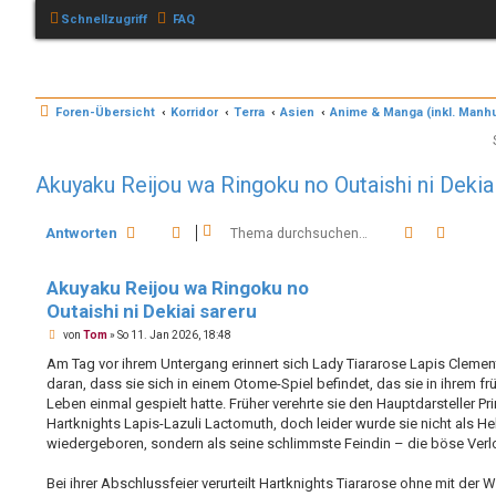
Schnellzugriff
FAQ
Foren-Übersicht
Korridor
Terra
Asien
Anime & Manga (inkl. Man
Akuyaku Reijou wa Ringoku no Outaishi ni Dekia
Suche
Erweit
Antworten
Akuyaku Reijou wa Ringoku no
Outaishi ni Dekiai sareru
B
von
Tom
»
So 11. Jan 2026, 18:48
e
i
Am Tag vor ihrem Untergang erinnert sich Lady Tiararose Lapis Clement
t
daran, dass sie sich in einem Otome-Spiel befindet, das sie in ihrem fr
r
a
Leben einmal gespielt hatte. Früher verehrte sie den Hauptdarsteller Pr
g
Hartknights Lapis-Lazuli Lactomuth, doch leider wurde sie nicht als He
wiedergeboren, sondern als seine schlimmste Feindin – die böse Verl
Bei ihrer Abschlussfeier verurteilt Hartknights Tiararose ohne mit der 