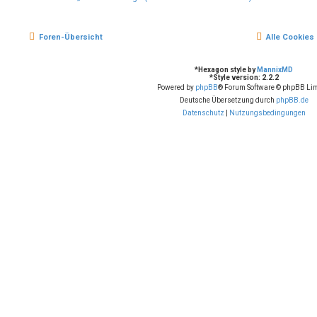
Foren-Übersicht
Alle Cookies
*
Hexagon style by
MannixMD
*
Style version: 2.2.2
Powered by
phpBB
® Forum Software © phpBB Lim
Deutsche Übersetzung durch
phpBB.de
Datenschutz
|
Nutzungsbedingungen