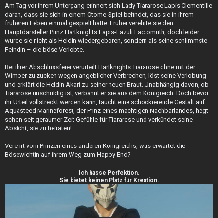
i
Am Tag vor ihrem Untergang erinnert sich Lady Tiararose Lapis Clementille
t
daran, dass sie sich in einem Otome-Spiel befindet, das sie in ihrem
r
a
früheren Leben einmal gespielt hatte. Früher verehrte sie den
g
Hauptdarsteller Prinz Hartknights Lapis-Lazuli Lactomuth, doch leider
wurde sie nicht als Heldin wiedergeboren, sondern als seine schlimmste
Feindin – die böse Verlobte.
Bei ihrer Abschlussfeier verurteilt Hartknights Tiararose ohne mit der
Wimper zu zucken wegen angeblicher Verbrechen, löst seine Verlobung
und erklärt die Heldin Akari zu seiner neuen Braut. Unabhängig davon, ob
Tiararose unschuldig ist, verbannt er sie aus dem Königreich. Doch bevor
ihr Urteil vollstreckt werden kann, taucht eine schockierende Gestalt auf.
Aquasteed Marineforest, der Prinz eines mächtigen Nachbarlandes, hegt
schon seit geraumer Zeit Gefühle für Tiararose und verkündet seine
Absicht, sie zu heiraten!
Verehrt vom Prinzen eines anderen Königreichs, was erwartet die
Bösewichtin auf ihrem Weg zum Happy End?
Ich hasse Perfektion.
Sie bietet keinen Platz für Kreation.