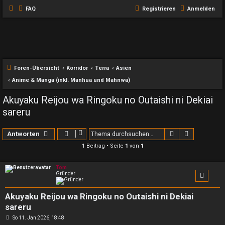
FAQ
Registrieren
Anmelden
Foren-Übersicht
Korridor
Terra
Asien
Anime & Manga (inkl. Manhua und Mahnwa)
Akuyaku Reijou wa Ringoku no Outaishi ni Dekiai
sareru
Suche
Erweiterte
Antworten
1 Beitrag • Seite
1
von
1
Tom
Gründer
Akuyaku Reijou wa Ringoku no Outaishi ni Dekiai
sareru
B
So 11. Jan 2026, 18:48
e