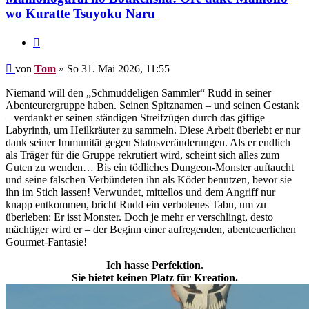
wo Kuratte Tsuyoku Naru
Zitieren
Beitrag
von
Tom
»
So 31. Mai 2026, 11:55
Niemand will den „Schmuddeligen Sammler“ Rudd in seiner
Abenteurergruppe haben. Seinen Spitznamen – und seinen Gestank
– verdankt er seinen ständigen Streifzügen durch das giftige
Labyrinth, um Heilkräuter zu sammeln. Diese Arbeit überlebt er nur
dank seiner Immunität gegen Statusveränderungen. Als er endlich
als Träger für die Gruppe rekrutiert wird, scheint sich alles zum
Guten zu wenden… Bis ein tödliches Dungeon-Monster auftaucht
und seine falschen Verbündeten ihn als Köder benutzen, bevor sie
ihn im Stich lassen! Verwundet, mittellos und dem Angriff nur
knapp entkommen, bricht Rudd ein verbotenes Tabu, um zu
überleben: Er isst Monster. Doch je mehr er verschlingt, desto
mächtiger wird er – der Beginn einer aufregenden, abenteuerlichen
Gourmet-Fantasie!
Ich hasse Perfektion.
Sie bietet keinen Platz für Kreation.