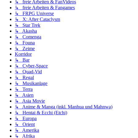
↳ freie Arbeiten & FanVideos
↳ freie Arbeiten & Fangames
↳ FRPG Universe
↳ X: After Cataclysm
↳ Star Trek
↳ Akasha
↳ Comenga
↳ Founa
↳ Zeime
Korridor
↳ Bar
↳ Cyber-Space
↳ Quad-Vid
↳ Regal
↳ Musikanlage
↳ Terra
↳ Asien
↳ Asia Movie
↳ Anime & Manga (inkl. Manhua und Mahnwa)
↳ Hentai & Ecchi (Etchi)
↳ Europa
↳ Orient
↳ Amerika
↳ Afrika