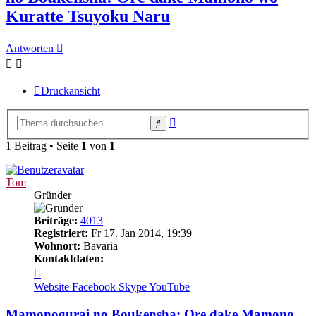
Kuratte Tsuyoku Naru
Antworten
Druckansicht
Erweiterte
Suche
Suche
1 Beitrag • Seite
1
von
1
Tom
Gründer
Beiträge:
4013
Registriert:
Fr 17. Jan 2014, 19:39
Wohnort:
Bavaria
Kontaktdaten:
Kontaktdaten
von
Website
Facebook
Skype
YouTube
Tom
Mamonogurai no Boukensha: Ore dake Mamono