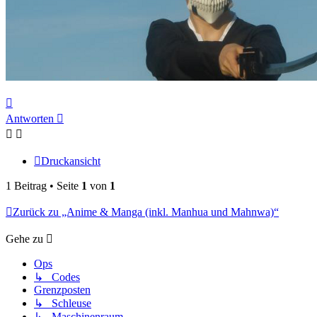
Nach
oben
Antworten
Druckansicht
1 Beitrag • Seite
1
von
1
Zurück zu „Anime & Manga (inkl. Manhua und Mahnwa)“
Gehe zu
Ops
↳ Codes
Grenzposten
↳ Schleuse
↳ Maschinenraum