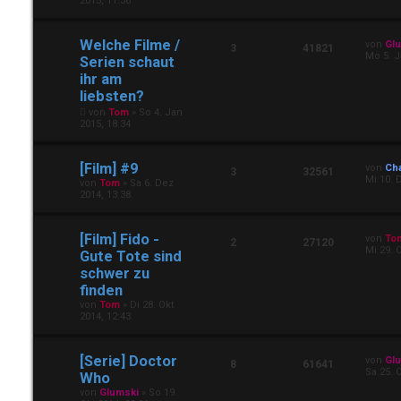
2015, 11:36
Welche Filme /
von
Gl
3
41821
Mo 5. J
Serien schaut
ihr am
liebsten?
von
Tom
»
So 4. Jan
2015, 18:34
[Film] #9
von
Ch
3
32561
Mi 10. 
von
Tom
»
Sa 6. Dez
2014, 13:38
[Film] Fido -
von
To
2
27120
Mi 29. 
Gute Tote sind
schwer zu
finden
von
Tom
»
Di 28. Okt
2014, 12:43
[Serie] Doctor
von
Gl
8
61641
Sa 25. 
Who
von
Glumski
»
So 19.