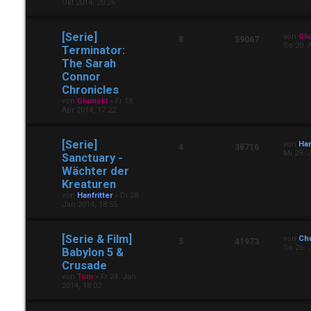
Okt 2014, 20:26
[Serie]
von
Gl
8
59067
So 20. 
Terminator:
The Sarah
Connor
Chronicles
von
Glumski
»
Fr 18.
Apr 2014, 17:22
[Serie]
von
Han
4
38716
Mi 29. 
Sanctuary -
Wächter der
Kreaturen
von
Hanfritter
»
Di 28.
Jan 2014, 18:55
[Serie & Film]
von
Ch
5
41973
So 26. 
Babylon 5 &
Crusade
von
Tom
»
Fr 24. Jan
2014, 18:02