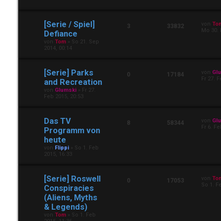
[Serie / Spiel]
von
To
3
33832
Mo 30. 
Defiance
von
Tom
»
So 21. Sep
2014, 00:14
[Serie] Parks
von
Gl
0
17184
Fr 27. 
and Recreation
von
Glumski
»
Fr 27.
Feb 2015, 20:53
Das TV
von
Gl
8
58344
Fr 6. Fe
Programm von
heute
von
Flippi
»
So 1. Feb
2015, 16:33
[Serie] Roswell
von
To
0
17053
So 1. F
Conspiracies
(Aliens, Myths
& Legends)
von
Tom
»
So 1. Feb