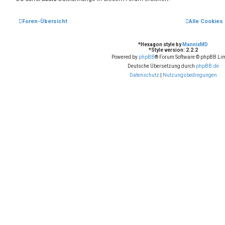
Foren-Übersicht
Alle Cookies
*
Hexagon style by
MannixMD
*
Style version: 2.2.2
Powered by
phpBB
® Forum Software © phpBB Lim
Deutsche Übersetzung durch
phpBB.de
Datenschutz
|
Nutzungsbedingungen