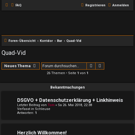
FAQ
Registrieren
Anmelden
Foren-Übersicht
Korridor
Bar
Quad-Vid
Quad-Vid
Suche
Erweiterte Suche
Neues Thema
26 Themen • Seite
1
von
1
Bekanntmachungen
DSGVO + Datenschutzerklärung + Linkhinweis
Letzter Beitrag von
Tom
«
Sa 26. Mai 2018, 22:38
Verfasst in
Schleuse
Antworten:
1
Herzlich Willkommen!