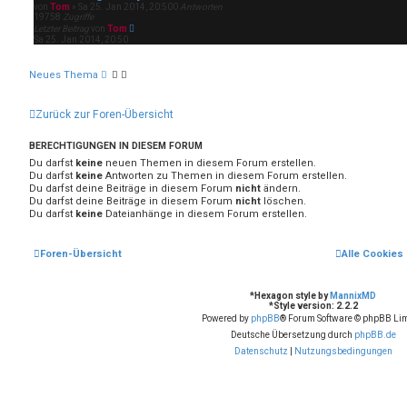
von
Tom
»
Sa 25. Jan 2014, 20:50
0
Antworten
19758
Zugriffe
Letzter Beitrag
von
Tom
Sa 25. Jan 2014, 20:50
Neues Thema
Zurück zur Foren-Übersicht
BERECHTIGUNGEN IN DIESEM FORUM
Du darfst
keine
neuen Themen in diesem Forum erstellen.
Du darfst
keine
Antworten zu Themen in diesem Forum erstellen.
Du darfst deine Beiträge in diesem Forum
nicht
ändern.
Du darfst deine Beiträge in diesem Forum
nicht
löschen.
Du darfst
keine
Dateianhänge in diesem Forum erstellen.
Foren-Übersicht
Alle Cookies
*
Hexagon style by
MannixMD
*
Style version: 2.2.2
Powered by
phpBB
® Forum Software © phpBB Lim
Deutsche Übersetzung durch
phpBB.de
Datenschutz
|
Nutzungsbedingungen