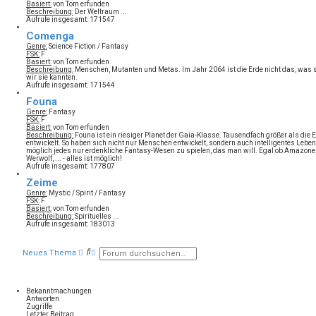
Basiert:
von Tom erfunden
Beschreibung:
Der Weltraum ...
Aufrufe insgesamt: 171547
Comenga
Genre:
Science Fiction / Fantasy
FSK:
F
Basiert:
von Tom erfunden
Beschreibung:
Menschen, Mutanten und Metas. Im Jahr 2064 ist die Erde nicht das, was si
wir sie kannten.
Aufrufe insgesamt: 171544
Founa
Genre:
Fantasy
FSK:
F
Basiert:
von Tom erfunden
Beschreibung:
Founa ist ein riesiger Planet der Gaia-Klasse. Tausendfach größer als die 
entwickelt. So haben sich nicht nur Menschen entwickelt, sondern auch intelligentes Leben
möglich jedes nur erdenkliche Fantasy-Wesen zu spielen, das man will. Egal ob Amazone, W
Werwolf, ... - alles ist möglich!
Aufrufe insgesamt: 177807
Zeime
Genre:
Mystic / Spirit / Fantasy
FSK:
F
Basiert:
von Tom erfunden
Beschreibung:
Spirituelles ...
Aufrufe insgesamt: 183013
S
E
Neues Thema
u
r
c
w
h
e
e
i
Bekanntmachungen
t
Antworten
e
Zugriffe
Letzter Beitrag
r