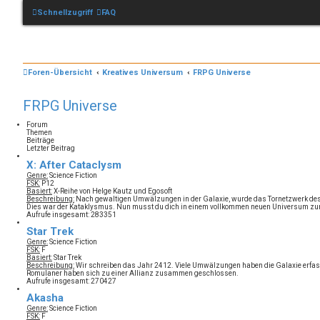
Schnellzugriff
FAQ
Foren-Übersicht
Kreatives Universum
FRPG Universe
FRPG Universe
Forum
Themen
Beiträge
Letzter Beitrag
X: After Cataclysm
Genre:
Science Fiction
FSK:
P12
Basiert:
X-Reihe von Helge Kautz und Egosoft
Beschreibung:
Nach gewaltigen Umwälzungen in der Galaxie, wurde das Tornetzwerk des A
Dies war der Kataklysmus. Nun musst du dich in einem vollkommen neuen Universum zur
Aufrufe insgesamt: 283351
Star Trek
Genre:
Science Fiction
FSK:
F
Basiert:
Star Trek
Beschreibung:
Wir schreiben das Jahr 2412. Viele Umwälzungen haben die Galaxie erfasst
Romulaner haben sich zu einer Allianz zusammen geschlossen.
Aufrufe insgesamt: 270427
Akasha
Genre:
Science Fiction
FSK:
F