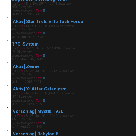
von
Tom
»
Di 2. Dez 2014, 16:34
1
Antworten
26010
Zugriffe
Letzter Beitrag
von
Tom
Mi 19. Aug 2015, 21:55
[Aktiv] Star Trek: Elite Task Force
von
Tom
»
Fr 28. Feb 2014, 06:42
3
Antworten
40796
Zugriffe
Letzter Beitrag
von
Tom
Mo 15. Jun 2015, 18:33
RPG-System
von
Tom
»
Sa 14. Mär 2015, 15:42
0
Antworten
19104
Zugriffe
Letzter Beitrag
von
Tom
Sa 14. Mär 2015, 15:42
[Aktiv] Zeime
von
Tom
»
Sa 25. Jan 2014, 20:08
1
Antworten
26515
Zugriffe
Letzter Beitrag
von
Tom
Do 1. Jan 2015, 02:21
[Aktiv] X: After Cataclysm
von
Tom
»
Fr 28. Feb 2014, 06:41
1
Antworten
45718
Zugriffe
Letzter Beitrag
von
Tom
Mo 17. Nov 2014, 19:55
[Vorschlag] Mystik 1930
von
Tom
»
Sa 25. Jan 2014, 20:42
4
Antworten
39796
Zugriffe
Letzter Beitrag
von
Tom
So 17. Aug 2014, 18:04
[Vorschlag] Babylon 5