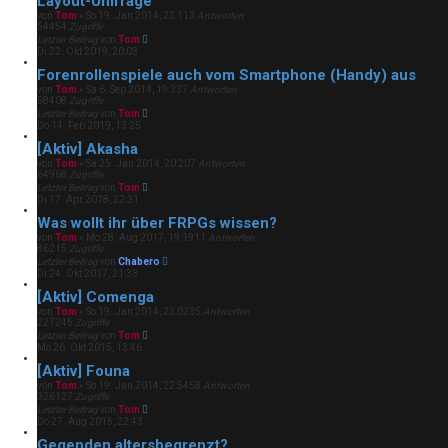
Layout-Umfrage
von
Tom
»
So 19. Jan 2014, 22:11
3
Antworten
54454
Zugriffe
Letzter Beitrag
von
Tom
Di 22. Okt 2019, 20:03
Forenrollenspiele auch vom Smartphone (Handy) aus
von
Tom
»
Sa 6. Sep 2014, 19:33
7
Antworten
58408
Zugriffe
Letzter Beitrag
von
Tom
Do 14. Feb 2019, 13:25
[Aktiv] Akasha
von
Tom
»
Sa 25. Jan 2014, 20:20
7
Antworten
64968
Zugriffe
Letzter Beitrag
von
Tom
Di 17. Apr 2018, 22:31
Was wollt ihr über FRPGs wissen?
von
Tom
»
Mo 28. Aug 2017, 19:19
11
Antworten
86215
Zugriffe
Letzter Beitrag
von
Chabero
Di 24. Okt 2017, 21:33
[Aktiv] Comenga
von
Tom
»
So 19. Jan 2014, 23:02
35
Antworten
227245
Zugriffe
Letzter Beitrag
von
Tom
Mo 26. Okt 2015, 13:46
[Aktiv] Founa
von
Tom
»
So 19. Jan 2014, 22:54
58
Antworten
326127
Zugriffe
Letzter Beitrag
von
Tom
Do 27. Aug 2015, 22:43
Gegenden altersbegrenzt?