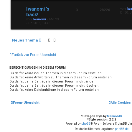
Iwanomi 's
von
Iw
3
28226
Di 30. 
back!
von
Iwanomi
»
Mo 29.
Jun 2015, 13:43
Neues Thema
Zurück zur Foren-Übersicht
BERECHTIGUNGEN IN DIESEM FORUM
Du darfst
keine
neuen Themen in diesem Forum erstellen.
Du darfst
keine
Antworten zu Themen in diesem Forum erstellen.
Du darfst deine Beiträge in diesem Forum
nicht
ändern.
Du darfst deine Beiträge in diesem Forum
nicht
löschen.
Du darfst
keine
Dateianhänge in diesem Forum erstellen.
Foren-Übersicht
Alle Cookies
*
Hexagon style by
MannixMD
*
Style version: 2.2.2
Powered by
phpBB
® Forum Software © phpBB Lim
Deutsche Übersetzung durch
phpBB.de