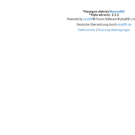
*
Hexagon style by
MannixMD
*
Style version: 2.2.2
Powered by
phpBB
® Forum Software © phpBB Lim
Deutsche Übersetzung durch
phpBB.de
Datenschutz
|
Nutzungsbedingungen