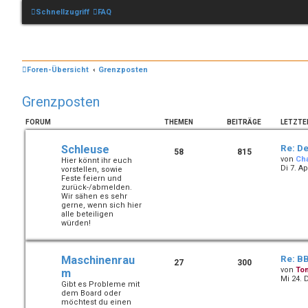
Schnellzugriff
FAQ
Foren-Übersicht
Grenzposten
Grenzposten
FORUM
THEMEN
BEITRÄGE
LETZTE
Schleuse
Re: De
58
815
von
Ch
Hier könnt ihr euch
Di 7. Ap
vorstellen, sowie
Feste feiern und
zurück-/abmelden.
Wir sähen es sehr
gerne, wenn sich hier
alle beteiligen
würden!
Maschinenrau
Re: B
27
300
von
To
m
Mi 24. 
Gibt es Probleme mit
dem Board oder
möchtest du einen