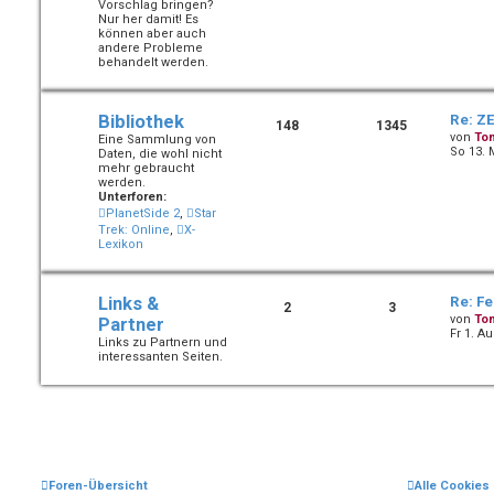
Vorschlag bringen?
Nur her damit! Es
können aber auch
andere Probleme
behandelt werden.
Bibliothek
Re: ZE
148
1345
von
To
Eine Sammlung von
So 13. 
Daten, die wohl nicht
mehr gebraucht
werden.
Unterforen:
PlanetSide 2
,
Star
Trek: Online
,
X-
Lexikon
Links &
Re: Fe
2
3
von
To
Partner
Fr 1. A
Links zu Partnern und
interessanten Seiten.
Foren-Übersicht
Alle Cookies