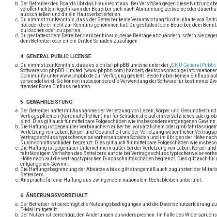
Der Betreiber des Boards übt das Hausrecht aus. Bei Verstößen gegen diese Nutzungsb
veröffentlichten Regeln kann der Betreiber dich nach Abmahnung zeitweise oder dauerha
ausschließen und dir ein Hausverbot erteilen.
Du nimmst zur Kenntnis, dass der Betreiber keine Verantwortung für die Inhalte von Beiträ
hat oder die er nicht zur Kenntnis genommen hat. Du gestattest dem Betreiber, dein Benut
zu löschen oder zu sperren.
Du gestattest dem Betreiber darüber hinaus, deine Beiträge abzuändern, sofern sie gegen 
dem Betreiber oder einem Dritten Schaden zuzufügen.
4. GENERAL PUBLIC LICENSE
Du nimmst zur Kenntnis, dass es sich bei phpBB um eine unter der „
GNU General Public 
Software von phpBB Limited (www.phpbb.com) handelt; deutschsprachige Informatione
Community unter www.phpbb.de zur Verfügung gestellt. Beide haben keinen Einfluss auf d
verwendet wird. Sie können insbesondere die Verwendung der Software für bestimmte Zwe
fremder Foren Einfluss nehmen.
5. GEWÄHRLEISTUNG
Der Betreiber haftet mit Ausnahme der Verletzung von Leben, Körper und Gesundheit und
Vertragspflichten (Kardinalpflichten) nur für Schäden, die auf ein vorsätzliches oder gr
sind. Dies gilt auch für mittelbare Folgeschäden wie insbesondere entgangenen Gewinn.
Die Haftung ist gegenüber Verbrauchern außer bei vorsätzlichem oder grob fahrlässigem
Verletzung von Leben, Körper und Gesundheit und der Verletzung wesentlicher Vertragspfl
Vertragsschluss typischerweise vorhersehbaren Schäden und im übrigen der Höhe nach 
Durchschnittsschäden begrenzt. Dies gilt auch für mittelbare Folgeschäden wie insbe
Die Haftung ist gegenüber Unternehmern außer bei der Verletzung von Leben, Körper und
fahrlässigem Verhalten des Betreibers auf die bei Vertragsschluss typischerweise vor
Höhe nach auf die vertragstypischen Durchschnittsschäden begrenzt. Dies gilt auch für
entgangenen Gewinn.
Die Haftungsbegrenzung der Absätze a bis c gilt sinngemäß auch zugunsten der Mitarbe
Betreibers.
Ansprüche für eine Haftung aus zwingendem nationalem Recht bleiben unberührt.
6. ÄNDERUNGSVORBEHALT
Der Betreiber ist berechtigt, die Nutzungsbedingungen und die Datenschutzerklärung z
E-Mail mitgeteilt.
Der Nutzer ist berechtigt, den Änderungen zu widersprechen. Im Falle des Widerspruchs