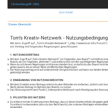
Schnellzugriff
FAQ
Zum Inhalt
Foren-Übersicht
Tom's Kreativ-Netzwerk - Nutzungsbedingun
Mit dem Zugriff auf „Tom's Kreativ-Netzwerk“ („http://www.bosl.info/Forum“
ein Vertrag mit folgenden Regelungen geschlossen:
1. NUTZUNGSVERTRAG
Mit dem Zugriff auf „Tom's Kreativ-Netzwerk“ (im Folgenden „das Board“) schließt du ei
Boards ab (im Folgenden „Betreiber“) und erklärst dich mit den nachfolgenden Regelung
Wenn du mit diesen Regelungen nicht einverstanden bist, so darfst du das Board nicht w
gelten jeweils die an dieser Stelle veröffentlichten Regelungen.
Der Nutzungsvertrag wird auf unbestimmte Zeit geschlossen und kann von beiden Seiten o
gekündigt werden.
2. EINRÄUMUNG VON NUTZUNGSRECHTEN
Mit dem Erstellen eines Beitrags erteilst du dem Betreiber ein einfaches, zeitlich und r
Recht, deinen Beitrag im Rahmen des Boards zu nutzen.
Das Nutzungsrecht nach Punkt 2, Unterpunkt a bleibt auch nach Kündigung des Nutzun
3. PFLICHTEN DES NUTZERS
Du erklärst mit der Erstellung eines Beitrags, dass er keine Inhalte enthält, die gegen gel
Du erklärst insbesondere, dass du das Recht besitzt, die in deinen Beiträgen verwendete
verwenden.