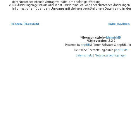
dem Nutzer bestehende Vertragsverhältnis mit sofortiger Wirkung.
Die Änderungen gelten als anerkannt und verbindlich, wenn der Nutzer den Änderungen
Informationen über den Umgang mit deinen persönlichen Daten sind in der
Foren-Übersicht
Alle Cookies
*
Hexagon style by
MannixMD
*
Style version: 2.2.2
Powered by
phpBB
® Forum Software © phpBB Lim
Deutsche Übersetzung durch
phpBB.de
Datenschutz
|
Nutzungsbedingungen