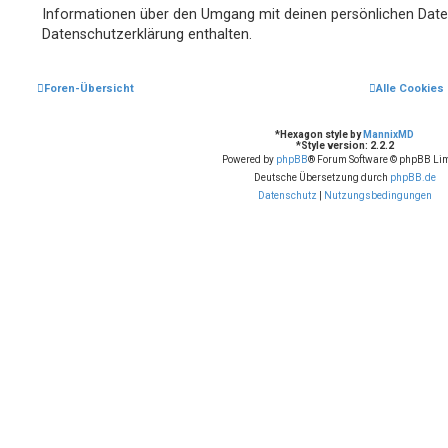
Informationen über den Umgang mit deinen persönlichen Daten
Datenschutzerklärung enthalten.
Foren-Übersicht
Alle Cookies
*
Hexagon style by
MannixMD
*
Style version: 2.2.2
Powered by
phpBB
® Forum Software © phpBB Lim
Deutsche Übersetzung durch
phpBB.de
Datenschutz
|
Nutzungsbedingungen