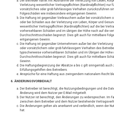
Der Betreiber haftet mit Ausnahme der Verletzung von Leben, Körp
Verletzung wesentlicher Vertragspflichten (Kardinalpflichten) nur f
vorsätzliches oder grob fahrlässiges Verhalten zurückzuführen sind
Folgeschäden wie insbesondere entgangenen Gewinn.
Die Haftung ist gegenüber Verbrauchern außer bei vorsätzlichem o
oder bei Schäden aus der Verletzung von Leben, Körper und Gesun
wesentlicher Vertragspflichten (Kardinalpflichten) auf die bei Ver
vorhersehbaren Schäden und im übrigen der Höhe nach auf die ver
Durchschnittsschäden begrenzt. Dies gilt auch für mittelbare Fo
entgangenen Gewinn.
Die Haftung ist gegenüber Unternehmern außer bei der Verletzung
oder vorsätzlichem oder grob fahrlässigem Verhalten des Betreibe
typischerweise vorhersehbaren Schäden und im Übrigen der Höhe n
Durchschnittsschäden begrenzt. Dies gilt auch für mittelbare Sc
Gewinn.
Die Haftungsbegrenzung der Absätze a bis c gilt sinngemäß auch 
Erfüllungsgehilfen des Betreibers.
Ansprüche für eine Haftung aus zwingendem nationalem Recht ble
6. ÄNDERUNGSVORBEHALT
Der Betreiber ist berechtigt, die Nutzungsbedingungen und die Da
Änderung wird dem Nutzer per E-Mail mitgeteilt.
Der Nutzer ist berechtigt, den Änderungen zu widersprechen. Im Fa
zwischen dem Betreiber und dem Nutzer bestehende Vertragsverhäl
Die Änderungen gelten als anerkannt und verbindlich, wenn der 
hat.