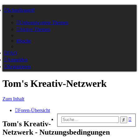
Schnellzugriff
Unbeantwortete Themen
Aktive Themen
Suche
FAQ
Anmelden
Registrieren
Tom's Kreativ-Netzwerk
Zum Inhalt
Foren-Übersicht
Erw
Suche
Tom's Kreativ-
Suc
Netzwerk - Nutzungsbedingungen