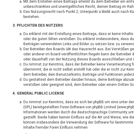
Mit dem Erstellen eines Beitrags erteilst du dem Betreiber ein einf
unbeschränktes und unentgeltliches Recht, deinen Beitrag im Ra
Das Nutzungsrecht nach Punkt 2, Unterpunkt a bleibt auch nach 
bestehen.
3. PFLICHTEN DES NUTZERS
Du erklärst mit der Erstellung eines Beitrags, dass er keine Inhalt
oder die guten Sitten verstoßen. Du erklärst insbesondere, dass du
Beiträgen verwendeten Links und Bilder zu setzen bzw. zu verwen
Der Betreiber des Boards übt das Hausrecht aus. Bei Verstößen 
oder anderer im Board veröffentlichten Regeln kann der Betreibe
oder dauerhaft von der Nutzung dieses Boards ausschließen und di
Du nimmst zur Kenntnis, dass der Betreiber keine Verantwortung fü
übernimmt, die er nicht selbst erstellt hat oder die er nicht zur 
dem Betreiber, dein Benutzerkonto, Beiträge und Funktionen jederz
Du gestattest dem Betreiber darüber hinaus, deine Beiträge abzuän
verstoßen oder geeignet sind, dem Betreiber oder einem Dritten 
4. GENERAL PUBLIC LICENSE
Du nimmst zur Kenntnis, dass es sich bei phpBB um eine unter der
(GPL) bereitgestellten Foren-Software von phpBB Limited (www.php
Informationen werden durch die deutschsprachige Community unt
gestellt. Beide haben keinen Einfluss auf die Art und Weise, wie di
können insbesondere die Verwendung der Software für bestimmte
Inhalte fremder Foren Einfluss nehmen.