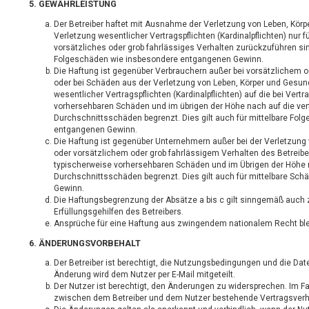
5. GEWÄHRLEISTUNG
Der Betreiber haftet mit Ausnahme der Verletzung von Leben, Körp
Verletzung wesentlicher Vertragspflichten (Kardinalpflichten) nur f
vorsätzliches oder grob fahrlässiges Verhalten zurückzuführen sind
Folgeschäden wie insbesondere entgangenen Gewinn.
Die Haftung ist gegenüber Verbrauchern außer bei vorsätzlichem o
oder bei Schäden aus der Verletzung von Leben, Körper und Gesun
wesentlicher Vertragspflichten (Kardinalpflichten) auf die bei Ver
vorhersehbaren Schäden und im übrigen der Höhe nach auf die ver
Durchschnittsschäden begrenzt. Dies gilt auch für mittelbare Fo
entgangenen Gewinn.
Die Haftung ist gegenüber Unternehmern außer bei der Verletzung
oder vorsätzlichem oder grob fahrlässigem Verhalten des Betreibe
typischerweise vorhersehbaren Schäden und im Übrigen der Höhe n
Durchschnittsschäden begrenzt. Dies gilt auch für mittelbare Sc
Gewinn.
Die Haftungsbegrenzung der Absätze a bis c gilt sinngemäß auch 
Erfüllungsgehilfen des Betreibers.
Ansprüche für eine Haftung aus zwingendem nationalem Recht ble
6. ÄNDERUNGSVORBEHALT
Der Betreiber ist berechtigt, die Nutzungsbedingungen und die Da
Änderung wird dem Nutzer per E-Mail mitgeteilt.
Der Nutzer ist berechtigt, den Änderungen zu widersprechen. Im Fa
zwischen dem Betreiber und dem Nutzer bestehende Vertragsverhäl