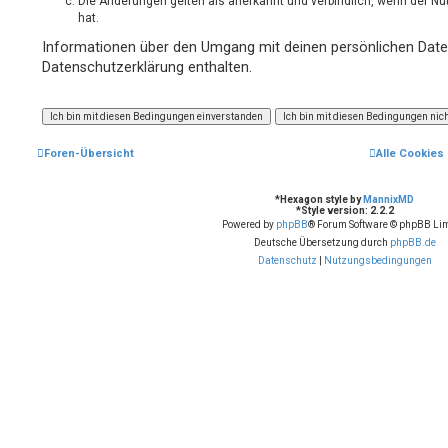
Die Änderungen gelten als anerkannt und verbindlich, wenn der 
hat.
Informationen über den Umgang mit deinen persönlichen Daten
Datenschutzerklärung enthalten.
Foren-Übersicht
Alle Cookies
*
Hexagon style by
MannixMD
*
Style version: 2.2.2
Powered by
phpBB
® Forum Software © phpBB Lim
Deutsche Übersetzung durch
phpBB.de
Datenschutz
|
Nutzungsbedingungen