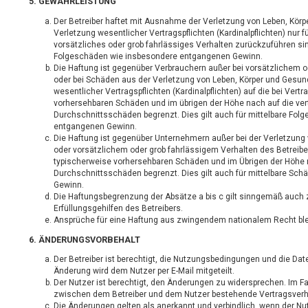
5. GEWÄHRLEISTUNG
Der Betreiber haftet mit Ausnahme der Verletzung von Leben, Körp
Verletzung wesentlicher Vertragspflichten (Kardinalpflichten) nur f
vorsätzliches oder grob fahrlässiges Verhalten zurückzuführen sind
Folgeschäden wie insbesondere entgangenen Gewinn.
Die Haftung ist gegenüber Verbrauchern außer bei vorsätzlichem o
oder bei Schäden aus der Verletzung von Leben, Körper und Gesun
wesentlicher Vertragspflichten (Kardinalpflichten) auf die bei Ver
vorhersehbaren Schäden und im übrigen der Höhe nach auf die ver
Durchschnittsschäden begrenzt. Dies gilt auch für mittelbare Fo
entgangenen Gewinn.
Die Haftung ist gegenüber Unternehmern außer bei der Verletzung
oder vorsätzlichem oder grob fahrlässigem Verhalten des Betreibe
typischerweise vorhersehbaren Schäden und im Übrigen der Höhe n
Durchschnittsschäden begrenzt. Dies gilt auch für mittelbare Sc
Gewinn.
Die Haftungsbegrenzung der Absätze a bis c gilt sinngemäß auch 
Erfüllungsgehilfen des Betreibers.
Ansprüche für eine Haftung aus zwingendem nationalem Recht ble
6. ÄNDERUNGSVORBEHALT
Der Betreiber ist berechtigt, die Nutzungsbedingungen und die Da
Änderung wird dem Nutzer per E-Mail mitgeteilt.
Der Nutzer ist berechtigt, den Änderungen zu widersprechen. Im Fa
zwischen dem Betreiber und dem Nutzer bestehende Vertragsverhäl
Die Änderungen gelten als anerkannt und verbindlich, wenn der 