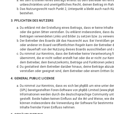
Mit dem Erstellen eines Beitrags erteilst du dem Betreiber ein einf
unbeschränktes und unentgeltliches Recht, deinen Beitrag im Ra
Das Nutzungsrecht nach Punkt 2, Unterpunkt a bleibt auch nach 
bestehen.
3. PFLICHTEN DES NUTZERS
Du erklärst mit der Erstellung eines Beitrags, dass er keine Inhalt
oder die guten Sitten verstoßen. Du erklärst insbesondere, dass du
Beiträgen verwendeten Links und Bilder zu setzen bzw. zu verwen
Der Betreiber des Boards übt das Hausrecht aus. Bei Verstößen 
oder anderer im Board veröffentlichten Regeln kann der Betreibe
oder dauerhaft von der Nutzung dieses Boards ausschließen und di
Du nimmst zur Kenntnis, dass der Betreiber keine Verantwortung fü
übernimmt, die er nicht selbst erstellt hat oder die er nicht zur 
dem Betreiber, dein Benutzerkonto, Beiträge und Funktionen jederz
Du gestattest dem Betreiber darüber hinaus, deine Beiträge abzuän
verstoßen oder geeignet sind, dem Betreiber oder einem Dritten 
4. GENERAL PUBLIC LICENSE
Du nimmst zur Kenntnis, dass es sich bei phpBB um eine unter der
(GPL) bereitgestellten Foren-Software von phpBB Limited (www.php
Informationen werden durch die deutschsprachige Community unt
gestellt. Beide haben keinen Einfluss auf die Art und Weise, wie di
können insbesondere die Verwendung der Software für bestimmte
Inhalte fremder Foren Einfluss nehmen.