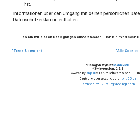
hat.
Informationen über den Umgang mit deinen persönlichen Daten
Datenschutzerklärung enthalten.
Foren-Übersicht
Alle Cookies
*
Hexagon style by
MannixMD
*
Style version: 2.2.2
Powered by
phpBB
® Forum Software © phpBB Lim
Deutsche Übersetzung durch
phpBB.de
Datenschutz
|
Nutzungsbedingungen