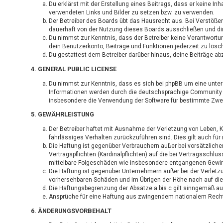
Du erklärst mit der Erstellung eines Beitrags, dass er keine In
verwendeten Links und Bilder zu setzen bzw. zu verwenden.
Der Betreiber des Boards übt das Hausrecht aus. Bei Verstöß
dauerhaft von der Nutzung dieses Boards ausschließen und dir 
Du nimmst zur Kenntnis, dass der Betreiber keine Verantwortung
dein Benutzerkonto, Beiträge und Funktionen jederzeit zu lösc
Du gestattest dem Betreiber darüber hinaus, deine Beiträge ab
4. GENERAL PUBLIC LICENSE
Du nimmst zur Kenntnis, dass es sich bei phpBB um eine unter 
Informationen werden durch die deutschsprachige Community un
insbesondere die Verwendung der Software für bestimmte Zwec
5. GEWÄHRLEISTUNG
Der Betreiber haftet mit Ausnahme der Verletzung von Leben, Kö
fahrlässiges Verhalten zurückzuführen sind. Dies gilt auch f
Die Haftung ist gegenüber Verbrauchern außer bei vorsätzlich
Vertragspflichten (Kardinalpflichten) auf die bei Vertragssch
mittelbare Folgeschäden wie insbesondere entgangenen Gewi
Die Haftung ist gegenüber Unternehmern außer bei der Verletz
vorhersehbaren Schäden und im Übrigen der Höhe nach auf die
Die Haftungsbegrenzung der Absätze a bis c gilt sinngemäß auc
Ansprüche für eine Haftung aus zwingendem nationalem Recht 
6. ÄNDERUNGSVORBEHALT