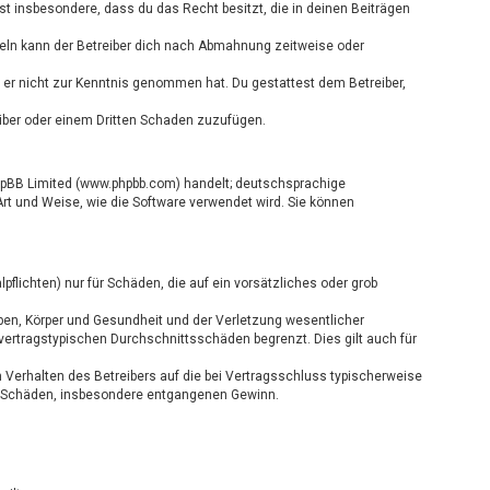
ärst insbesondere, dass du das Recht besitzt, die in deinen Beiträgen
eln kann der Betreiber dich nach Abmahnung zeitweise oder
ie er nicht zur Kenntnis genommen hat. Du gestattest dem Betreiber,
eiber oder einem Dritten Schaden zuzufügen.
 phpBB Limited (www.phpbb.com) handelt; deutschsprachige
rt und Weise, wie die Software verwendet wird. Sie können
flichten) nur für Schäden, die auf ein vorsätzliches oder grob
ben, Körper und Gesundheit und der Verletzung wesentlicher
 vertragstypischen Durchschnittsschäden begrenzt. Dies gilt auch für
 Verhalten des Betreibers auf die bei Vertragsschluss typischerweise
re Schäden, insbesondere entgangenen Gewinn.