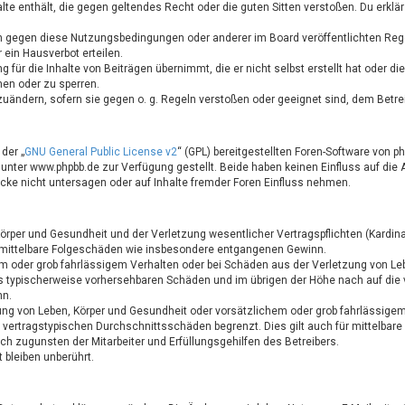
halte enthält, die gegen geltendes Recht oder die guten Sitten verstoßen. Du erkl
en gegen diese Nutzungsbedingungen oder anderer im Board veröffentlichten Reg
ein Hausverbot erteilen.
 für die Inhalte von Beiträgen übernimmt, die er nicht selbst erstellt hat oder d
hen oder zu sperren.
zuändern, sofern sie gegen o. g. Regeln verstoßen oder geeignet sind, dem Betr
der „
GNU General Public License v2
“ (GPL) bereitgestellten Foren-Software von
ter www.phpbb.de zur Verfügung gestellt. Beide haben keinen Einfluss auf die A
ke nicht untersagen oder auf Inhalte fremder Foren Einfluss nehmen.
rper und Gesundheit und der Verletzung wesentlicher Vertragspflichten (Kardinalp
ür mittelbare Folgeschäden wie insbesondere entgangenen Gewinn.
em oder grob fahrlässigem Verhalten oder bei Schäden aus der Verletzung von Le
luss typischerweise vorhersehbaren Schäden und im übrigen der Höhe nach auf die
nn.
ung von Leben, Körper und Gesundheit oder vorsätzlichem oder grob fahrlässigem
 vertragstypischen Durchschnittsschäden begrenzt. Dies gilt auch für mittelba
h zugunsten der Mitarbeiter und Erfüllungsgehilfen des Betreibers.
bleiben unberührt.