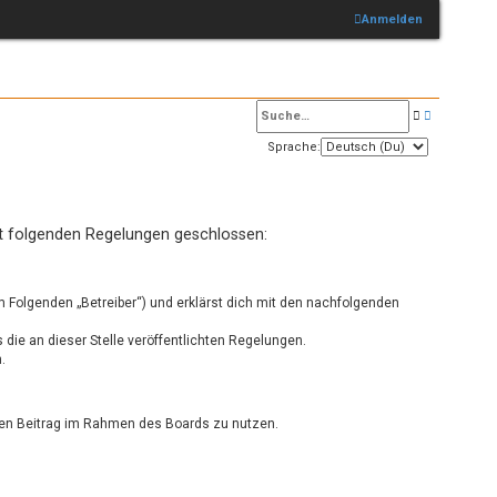
Anmelden
S
E
u
r
Sprache:
c
w
h
e
e
i
mit folgenden Regelungen geschlossen:
t
e
r
m Folgenden „Betreiber“) und erklärst dich mit den nachfolgenden
t
 die an dieser Stelle veröffentlichten Regelungen.
e
.
S
u
einen Beitrag im Rahmen des Boards zu nutzen.
c
h
e