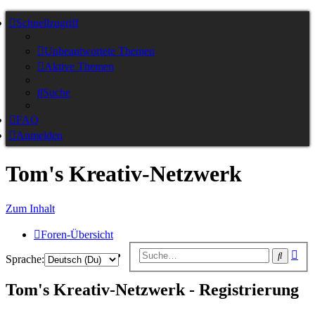
Schnellzugriff
Unbeantwortete Themen
Aktive Themen
Suche
FAQ
Anmelden
Tom's Kreativ-Netzwerk
Zum Inhalt
Foren-Übersicht
Erw
Suche
Sprache:
Suc
Tom's Kreativ-Netzwerk - Registrierung