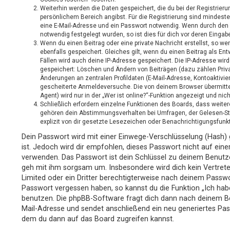
Weiterhin werden die Daten gespeichert, die du bei der Registrieru
persönlichem Bereich angibst. Für die Registrierung sind mindest
eine E-Mail-Adresse und ein Passwort notwendig. Wenn durch den B
notwendig festgelegt wurden, so ist dies für dich vor deren Eingabe
Wenn du einen Beitrag oder eine private Nachricht erstellst, so w
ebenfalls gespeichert. Gleiches gilt, wenn du einen Beitrag als En
Fällen wird auch deine IP-Adresse gespeichert. Die IP-Adresse wird
gespeichert: Löschen und Ändern von Beiträgen (dazu zählen Priv
Änderungen an zentralen Profildaten (E-Mail-Adresse, Kontoaktivi
gescheiterte Anmeldeversuche. Die von deinem Browser übermitt
Agent) wird nur in der „Wer ist online?“-Funktion angezeigt und nic
Schließlich erfordern einzelne Funktionen des Boards, dass weite
gehören dein Abstimmungsverhalten bei Umfragen, der Gelesen-St
explizit von dir gesetzte Lesezeichen oder Benachrichtigungsfunk
Dein Passwort wird mit einer Einwege-Verschlüsselung (Hash) g
ist. Jedoch wird dir empfohlen, dieses Passwort nicht auf eine
verwenden. Das Passwort ist dein Schlüssel zu deinem Benutz
geh mit ihm sorgsam um. Insbesondere wird dich kein Vertrete
Limited oder ein Dritter berechtigterweise nach deinem Passwor
Passwort vergessen haben, so kannst du die Funktion „Ich ha
benutzen. Die phpBB-Software fragt dich dann nach deinem B
Mail-Adresse und sendet anschließend ein neu generiertes Pas
dem du dann auf das Board zugreifen kannst.