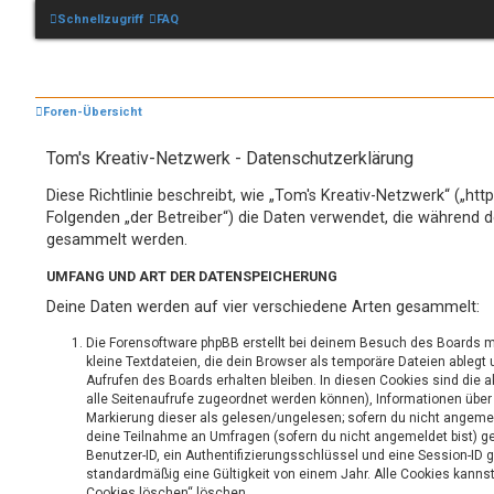
Schnellzugriff
FAQ
Foren-Übersicht
Tom's Kreativ-Netzwerk - Datenschutzerklärung
Diese Richtlinie beschreibt, wie „Tom's Kreativ-Netzwerk“ („htt
Folgenden „der Betreiber“) die Daten verwendet, die während 
gesammelt werden.
UMFANG UND ART DER DATENSPEICHERUNG
Deine Daten werden auf vier verschiedene Arten gesammelt:
Die Forensoftware phpBB erstellt bei deinem Besuch des Boards m
kleine Textdateien, die dein Browser als temporäre Dateien ablegt
Aufrufen des Boards erhalten bleiben. In diesen Cookies sind die ak
alle Seitenaufrufe zugeordnet werden können), Informationen über 
Markierung dieser als gelesen/ungelesen; sofern du nicht angemel
deine Teilnahme an Umfragen (sofern du nicht angemeldet bist) ge
Benutzer-ID, ein Authentifizierungsschlüssel und eine Session-ID 
standardmäßig eine Gültigkeit von einem Jahr. Alle Cookies kannst 
Cookies löschen“ löschen.