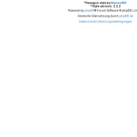
*
Hexagon style by
MannixMD
*
Style version: 2.2.2
Powered by
phpBB
® Forum Software © phpBB Lim
Deutsche Übersetzung durch
phpBB.de
Datenschutz
|
Nutzungsbedingungen