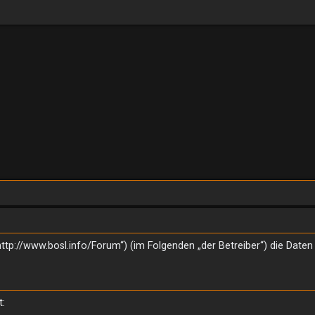
(„http://www.bosl.info/Forum“) (im Folgenden „der Betreiber“) die D
t: