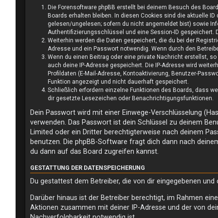
Die Forensoftware phpBB erstellt bei deinem Besuch des Board
Boards erhalten bleiben. In diesen Cookies sind die aktuelle ID
gelesen/ungelesen; sofern du nicht angemeldet bist) sowie Inf
Authentifizierungsschlüssel und eine Session-ID gespeichert. D
Weiterhin werden die Daten gespeichert, die du bei der Registr
Adresse und ein Passwort notwendig. Wenn durch den Betreiber 
Wenn du einen Beitrag oder eine private Nachricht erstellst, s
auch deine IP-Adresse gespeichert. Die IP-Adresse wird weite
Profildaten (E-Mail-Adresse, Kontoaktivierung, Benutzer-Passw
Funktion angezeigt und nicht dauerhaft gespeichert.
Schließlich erfordern einzelne Funktionen des Boards, dass w
dir gesetzte Lesezeichen oder Benachrichtigungsfunktionen.
Dein Passwort wird mit einer Einwege-Verschlüsselung (Hash
verwenden. Das Passwort ist dein Schlüssel zu deinem Benu
Limited oder ein Dritter berechtigterweise nach deinem Pa
benutzen. Die phpBB-Software fragt dich dann nach deine
du dann auf das Board zugreifen kannst.
GESTATTUNG DER DATENSPEICHERUNG
Du gestattest dem Betreiber, die von dir eingegebenen und
Darüber hinaus ist der Betreiber berechtigt, im Rahmen ein
Aktionen zusammen mit deiner IP-Adresse und der von dei
Nachverfolgbarkeit notwendig ist.