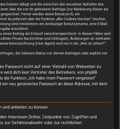
räre Dateien ablegt und die zwischen den einzelnen Aufrufen des
ionen über die von dir gelesenen Beiträge (zur Markierung dieser als
gespeichert. Ferner werden deine Benutzer-ID, ein
nst du jederzeit über die Funktion „Alle Cookies löschen“ löschen.
trierung sind mindestens ein eindeutiger Benutzername, eine E-Mail-
ngabe ersichtlich.
u einen Beitrag als Entwurf zwischenspeicherst. In diesen Fällen wird
u zählen Private Nachrichten und Umfragen), Änderungen an zentralen
ser-Kennzeichnung (User Agent) wird nur in der „Wer ist online?“-
fragen, der Gelesen-Status von deinen Beiträgen oder explizit von
ses Passwort nicht auf einer Vielzahl von Webseiten zu
 wird dich kein Vertreter des Betreibers, von phpBB
du die Funktion „Ich habe mein Passwort vergessen“
 ein neu generiertes Passwort an diese Adresse, mit dem
en und anbieten zu können.
en Interessen Dritter, Zeitpunkte von Zugriffen und
es zur Gefahrenabwehr oder zur rechtlichen