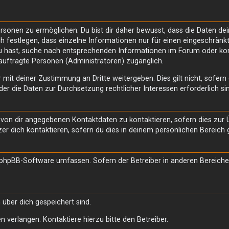
onen zu ermöglichen. Du bist dir daher bewusst, dass die Daten deines
h festlegen, dass einzelne Informationen nur für einen eingeschränkte
u hast, suche nach entsprechenden Informationen im Forum oder kont
eauftragte Personen (Administratoren) zugänglich.
 mit deiner Zustimmung an Dritte weitergeben. Dies gilt nicht, sofer
der die Daten zur Durchsetzung rechtlicher Interessen erforderlich si
n von dir angegebenen Kontaktdaten zu kontaktieren, sofern dies zur
zer dich kontaktieren, sofern du dies in deinem persönlichen Bereich g
die phpBB-Software umfassen. Sofern der Betreiber in anderen Berei
 über dich gespeichert sind.
 verlangen. Kontaktiere hierzu bitte den Betreiber.