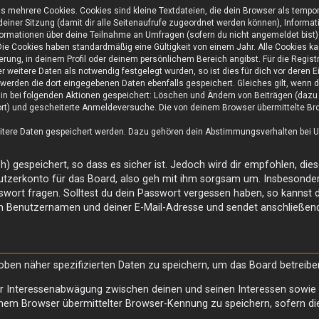
s mehrere Cookies. Cookies sind kleine Textdateien, die dein Browser als tempo
 deiner Sitzung (damit dir alle Seitenaufrufe zugeordnet werden können), Informat
ormationen über deine Teilnahme an Umfragen (sofern du nicht angemeldet bist) 
ie Cookies haben standardmäßig eine Gültigkeit von einem Jahr. Alle Cookies kan
ierung, in deinem Profil oder deinem persönlichem Bereich angibst. Für die Regis
weitere Daten als notwendig festgelegt wurden, so ist dies für dich vor deren Ei
o werden die dort eingegebenen Daten ebenfalls gespeichert. Gleiches gilt, wenn d
rhin bei folgenden Aktionen gespeichert: Löschen und Ändern von Beiträgen (daz
ort) und gescheiterte Anmeldeversuche. Die von deinem Browser übermittelte Brow
eitere Daten gespeichert werden. Dazu gehören dein Abstimmungsverhalten bei Um
) gespeichert, so dass es sicher ist. Jedoch wird dir empfohlen, die
tzerkonto für das Board, also geh mit ihm sorgsam um. Insbesondere
sswort fragen. Solltest du dein Passwort vergessen haben, so kannst 
m Benutzernamen und deiner E-Mail-Adresse und sendet anschließend
 oben näher spezifizierten Daten zu speichern, um das Board betreib
er Interessenabwägung zwischen deinen und seinen Interessen sowie d
nem Browser übermittelter Browser-Kennung zu speichern, sofern di