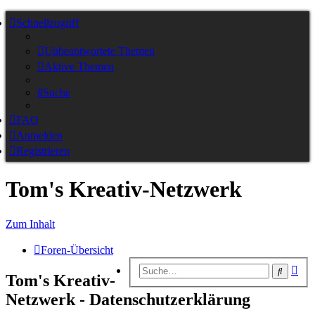
Schnellzugriff
Unbeantwortete Themen
Aktive Themen
Suche
FAQ
Anmelden
Registrieren
Tom's Kreativ-Netzwerk
Zum Inhalt
Foren-Übersicht
Erw
Suche
Tom's Kreativ-
Suc
Netzwerk - Datenschutzerklärung