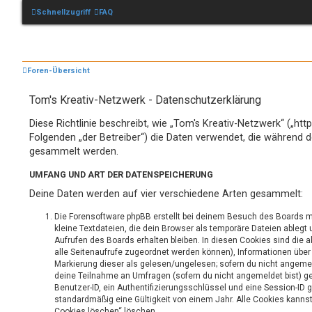
Schnellzugriff
FAQ
Foren-Übersicht
Tom's Kreativ-Netzwerk - Datenschutzerklärung
Diese Richtlinie beschreibt, wie „Tom's Kreativ-Netzwerk“ („htt
Folgenden „der Betreiber“) die Daten verwendet, die während 
gesammelt werden.
UMFANG UND ART DER DATENSPEICHERUNG
Deine Daten werden auf vier verschiedene Arten gesammelt:
Die Forensoftware phpBB erstellt bei deinem Besuch des Boards m
kleine Textdateien, die dein Browser als temporäre Dateien ablegt
Aufrufen des Boards erhalten bleiben. In diesen Cookies sind die ak
alle Seitenaufrufe zugeordnet werden können), Informationen über 
Markierung dieser als gelesen/ungelesen; sofern du nicht angemel
deine Teilnahme an Umfragen (sofern du nicht angemeldet bist) ge
Benutzer-ID, ein Authentifizierungsschlüssel und eine Session-ID 
standardmäßig eine Gültigkeit von einem Jahr. Alle Cookies kannst 
Cookies löschen“ löschen.