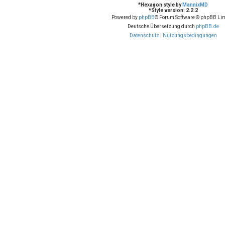
*
Hexagon style by
MannixMD
*
Style version: 2.2.2
Powered by
phpBB
® Forum Software © phpBB Lim
Deutsche Übersetzung durch
phpBB.de
Datenschutz
|
Nutzungsbedingungen