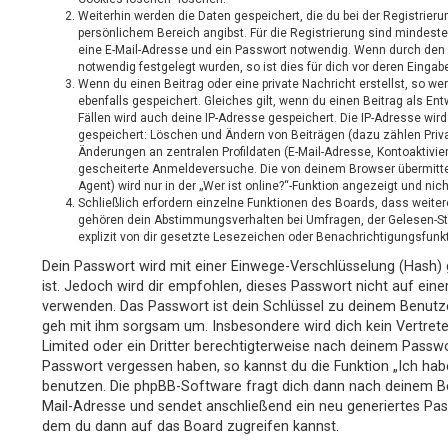
Weiterhin werden die Daten gespeichert, die du bei der Registrieru
persönlichem Bereich angibst. Für die Registrierung sind mindest
eine E-Mail-Adresse und ein Passwort notwendig. Wenn durch den B
notwendig festgelegt wurden, so ist dies für dich vor deren Eingabe
Wenn du einen Beitrag oder eine private Nachricht erstellst, so w
ebenfalls gespeichert. Gleiches gilt, wenn du einen Beitrag als En
Fällen wird auch deine IP-Adresse gespeichert. Die IP-Adresse wird
gespeichert: Löschen und Ändern von Beiträgen (dazu zählen Priv
Änderungen an zentralen Profildaten (E-Mail-Adresse, Kontoaktivi
gescheiterte Anmeldeversuche. Die von deinem Browser übermitt
Agent) wird nur in der „Wer ist online?“-Funktion angezeigt und nic
Schließlich erfordern einzelne Funktionen des Boards, dass weite
gehören dein Abstimmungsverhalten bei Umfragen, der Gelesen-St
explizit von dir gesetzte Lesezeichen oder Benachrichtigungsfunk
Dein Passwort wird mit einer Einwege-Verschlüsselung (Hash) g
ist. Jedoch wird dir empfohlen, dieses Passwort nicht auf eine
verwenden. Das Passwort ist dein Schlüssel zu deinem Benutz
geh mit ihm sorgsam um. Insbesondere wird dich kein Vertrete
Limited oder ein Dritter berechtigterweise nach deinem Passwor
Passwort vergessen haben, so kannst du die Funktion „Ich ha
benutzen. Die phpBB-Software fragt dich dann nach deinem B
Mail-Adresse und sendet anschließend ein neu generiertes Pas
dem du dann auf das Board zugreifen kannst.