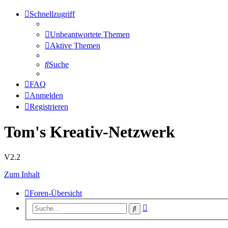
Schnellzugriff
Unbeantwortete Themen
Aktive Themen
Suche
FAQ
Anmelden
Registrieren
Tom's Kreativ-Netzwerk
V2.2
Zum Inhalt
Foren-Übersicht
Erweiterte
Suche
Suche