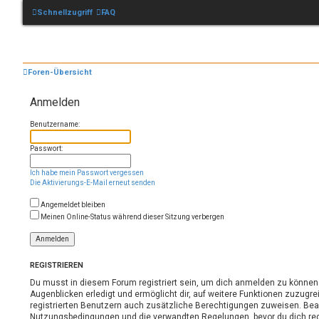
Schnellzugriff
FAQ
Foren-Übersicht
Anmelden
Benutzername:
Passwort:
Ich habe mein Passwort vergessen
Die Aktivierungs-E-Mail erneut senden
Angemeldet bleiben
Meinen Online-Status während dieser Sitzung verbergen
REGISTRIEREN
Du musst in diesem Forum registriert sein, um dich anmelden zu können. 
Augenblicken erledigt und ermöglicht dir, auf weitere Funktionen zuzugre
registrierten Benutzern auch zusätzliche Berechtigungen zuweisen. Bea
Nutzungsbedingungen und die verwandten Regelungen, bevor du dich regis