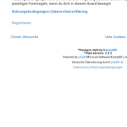
jeweiligen Forenregeln, wenn du dich in diesem Board bewegst.
Nutzungsbedingungen
|
Datenschutzerklärung
Registrieren
Foren-Übersicht
Alle Cookies
*
Hexagon style by
MannixMD
*
Style version: 2.2.2
Powered by
phpBB
® Forum Software © phpBB Lim
Deutsche Übersetzung durch
phpBB.de
Datenschutz
|
Nutzungsbedingungen