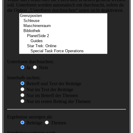
soll. Unterforen werden automatisch mit durchsucht, sofern du
die Option „Unterforen durchsuchen“ unten nicht deaktivierst.
Unterforen durchsuchen:
Ja
Nein
Innerhalb suchen:
Betreff und Text der Beiträge
Nur im Text der Beiträge
Nur im Betreff der Themen
Nur im ersten Beitrag der Themen
Ergebnisse anzeigen als:
Beiträge
Themen
Ergebnisse sortieren nach: