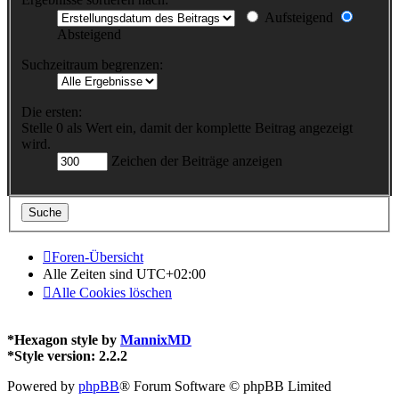
Aufsteigend
Absteigend
Suchzeitraum begrenzen:
Die ersten:
Stelle 0 als Wert ein, damit der komplette Beitrag angezeigt
wird.
Zeichen der Beiträge anzeigen
Foren-Übersicht
Alle Zeiten sind
UTC+02:00
Alle Cookies löschen
*
Hexagon style by
MannixMD
*
Style version: 2.2.2
Powered by
phpBB
® Forum Software © phpBB Limited