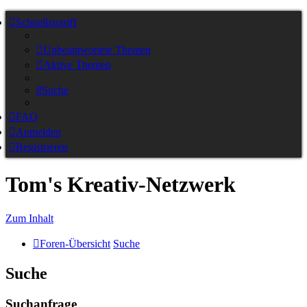
Schnellzugriff
Unbeantwortete Themen
Aktive Themen
Suche
FAQ
Anmelden
Registrieren
Tom's Kreativ-Netzwerk
Zum Inhalt
Foren-Übersicht
Suche
Suche
Suchanfrage