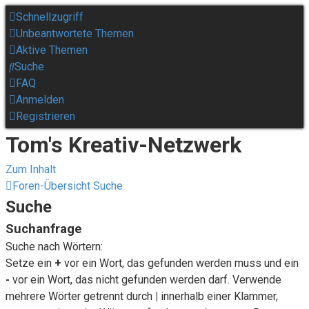
Schnellzugriff
Unbeantwortete Themen
Aktive Themen
Suche
FAQ
Anmelden
Registrieren
Tom's Kreativ-Netzwerk
Zum Inhalt
Foren-Übersicht
Suche
Suche
Suchanfrage
Suche nach Wörtern:
Setze ein
+
vor ein Wort, das gefunden werden muss und ein
-
vor ein Wort, das nicht gefunden werden darf. Verwende
mehrere Wörter getrennt durch
|
innerhalb einer Klammer,