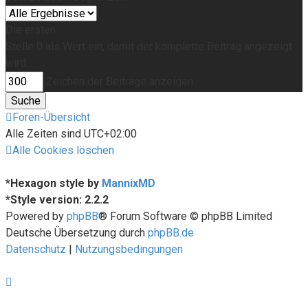
Die ersten:
Stelle 0 als Wert ein, damit der komplette Beitrag angezeigt
wird.
Zeichen der Beiträge anzeigen
Foren-Übersicht
Alle Zeiten sind
UTC+02:00
Alle Cookies löschen
*
Hexagon style by
MannixMD
*
Style version: 2.2.2
Powered by
phpBB
® Forum Software © phpBB Limited
Deutsche Übersetzung durch
phpBB.de
Datenschutz
|
Nutzungsbedingungen