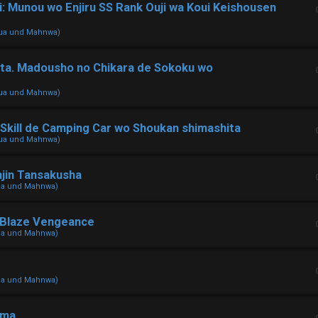
i: Munou wo Enjiru SS Rank Ouji wa Koui Keishousen
hua und Mahnwa)
ita. Madousho no Chikara de Sokoku wo
hua und Mahnwa)
 Skill de Camping Car wo Shoukan shimashita
hua und Mahnwa)
njin Tansakusha
ua und Mahnwa)
 Blaze Vengeance
ua und Mahnwa)
ua und Mahnwa)
ama