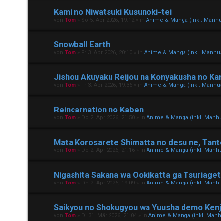
Kami no Niwatsuki Kusunoki-tei
von
Tom
»
So 5. Apr 2026, 19:12
» in
Anime & Manga (inkl. Manh
Snowball Earth
von
Tom
»
Fr 3. Apr 2026, 20:10
» in
Anime & Manga (inkl. Manh
Jishou Akuyaku Reijou na Konyakusha no Kan
von
Tom
»
Fr 3. Apr 2026, 19:36
» in
Anime & Manga (inkl. Manh
Reincarnation no Kaben
von
Tom
»
Do 2. Apr 2026, 21:50
» in
Anime & Manga (inkl. Manh
Mata Korosarete Shimatta no desu ne, Tan
von
Tom
»
Do 2. Apr 2026, 21:16
» in
Anime & Manga (inkl. Manh
Nigashita Sakana wa Ookikatta ga Tsuriage
von
Tom
»
Do 2. Apr 2026, 19:09
» in
Anime & Manga (inkl. Manh
Saikyou no Shokugyou wa Yuusha demo Kenja
von
Tom
»
Di 31. Mär 2026, 21:04
» in
Anime & Manga (inkl. Man