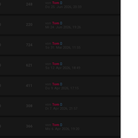
von
Tom
0
248
Do 25. Jun 2026, 20:33
von
Tom
0
220
Mi 24. Jun 2026, 19:26
von
Tom
0
724
So 31. Mai 2026, 11:55
von
Tom
0
621
So 12. Apr 2026, 18:49
von
Tom
0
411
Do 9. Apr 2026, 17:15
von
Tom
0
308
Di 7. Apr 2026, 21:57
von
Tom
0
366
Mo 6. Apr 2026, 19:20