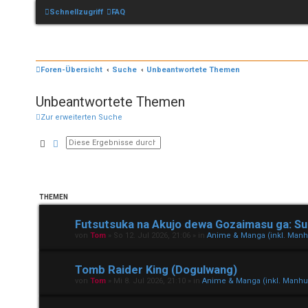
Schnellzugriff
FAQ
Foren-Übersicht
Suche
Unbeantwortete Themen
Unbeantwortete Themen
Zur erweiterten Suche
Suche
Erweiterte Suche
THEMEN
Futsutsuka na Akujo dewa Gozaimasu ga: S
von
Tom
»
So 12. Jul 2026, 21:06
» in
Anime & Manga (inkl. Man
Tomb Raider King (Dogulwang)
von
Tom
»
Mi 8. Jul 2026, 21:10
» in
Anime & Manga (inkl. Manh