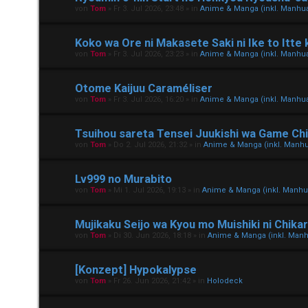
von
Tom
»
Fr 3. Jul 2026, 23:48
» in
Anime & Manga (inkl. Manhu
Koko wa Ore ni Makasete Saki ni Ike to Itte 
von
Tom
»
Fr 3. Jul 2026, 23:23
» in
Anime & Manga (inkl. Manhu
Otome Kaijuu Caraméliser
von
Tom
»
Fr 3. Jul 2026, 16:20
» in
Anime & Manga (inkl. Manhu
Tsuihou sareta Tensei Juukishi wa Game Chi
von
Tom
»
Do 2. Jul 2026, 21:32
» in
Anime & Manga (inkl. Manh
Lv999 no Murabito
von
Tom
»
Mi 1. Jul 2026, 19:13
» in
Anime & Manga (inkl. Manh
Mujikaku Seijo wa Kyou mo Muishiki ni Chik
von
Tom
»
Di 30. Jun 2026, 18:18
» in
Anime & Manga (inkl. Man
[Konzept] Hypokalypse
von
Tom
»
Fr 26. Jun 2026, 21:42
» in
Holodeck