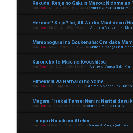
Rakudai Kenja no Gakuin Musou: Nidome no 
von
Tom
»
Do 25. Jun 2026, 20:33
» in
Anime & Manga (inkl. Ma
Heroine? Seijo? Iie, All Works Maid desu (Ho
von
Tom
»
Mi 24. Jun 2026, 19:26
» in
Anime & Manga (inkl. Ma
Mamonogurai no Boukensha: Ore dake Mamo
von
Tom
»
So 31. Mai 2026, 11:55
» in
Anime & Manga (inkl. Man
Kuroneko to Majo no Kyoushitsu
von
Tom
»
So 12. Apr 2026, 18:49
» in
Anime & Manga (inkl. Man
Himekishi wa Barbaroi no Yome
von
Tom
»
Do 9. Apr 2026, 17:15
» in
Anime & Manga (inkl. Manh
Megami "Isekai Tensei Nani ni Naritai desu 
von
Tom
»
Di 7. Apr 2026, 21:57
» in
Anime & Manga (inkl. Manh
Tongari Boushi no Atelier
von
Tom
»
Mo 6. Apr 2026, 19:20
» in
Anime & Manga (inkl. Man