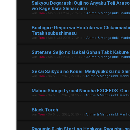
Saikyou Degarashi Ouji no Anyaku Teii Araso
wo Kage kara Shihai suru
von
Tom
»
Mo 6. Jul 2026, 20:57
» in
Anime & Manga (inkl. Man
Buchigire Reijou wa Houfuku wo Chikaimash
Tatakitsubushimasu
von
Tom
»
Mo 6. Jul 2026, 20:34
» in
Anime & Manga (inkl. Man
Suterare Seijo no Isekai Gohan Tabi: Kakure
von
Tom
»
Mo 6. Jul 2026, 20:13
» in
Anime & Manga (inkl. Man
Sekai Saikyou no Kouei: Meikyuukoku no Shi
von
Tom
»
So 5. Jul 2026, 22:30
» in
Anime & Manga (inkl. Manh
Mahou Shoujo Lyrical Nanoha EXCEEDS: Gun
von
Tom
»
So 5. Jul 2026, 01:35
» in
Anime & Manga (inkl. Manh
Black Torch
von
Tom
»
So 5. Jul 2026, 00:55
» in
Anime & Manga (inkl. Manh
Ryoumin 0-nin Start no Henkyou Ryoushu-s