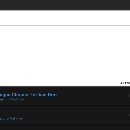
ANTW
uuguu Chouso Torikae Den
hua und Mahnwa)
ua und Mahnwa)