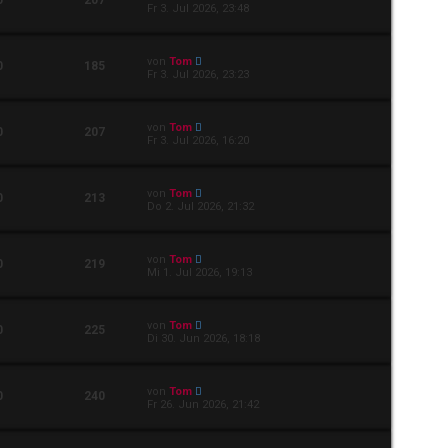
0
207
Fr 3. Jul 2026, 23:48
von
Tom
0
185
Fr 3. Jul 2026, 23:23
von
Tom
0
207
Fr 3. Jul 2026, 16:20
von
Tom
0
213
Do 2. Jul 2026, 21:32
von
Tom
0
219
Mi 1. Jul 2026, 19:13
von
Tom
0
225
Di 30. Jun 2026, 18:18
von
Tom
0
240
Fr 26. Jun 2026, 21:42