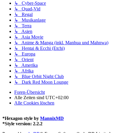
↳ Cyber-Space
↳ Quad-Vid
↳ Regal
↳ Musikanlage
↳ Terra
↳ Asien
↳ Asia Movie
↳ Anime & Manga (inkl. Manhua und Mahnwa)
↳ Hentai & Ecchi (Etchi)
↳ Europa
↳ Orient
↳ Amerika
↳ Afrika
↳ Blue Orbit Night Club
↳ Dark Red Moon Lounge
Foren-Übersicht
Alle Zeiten sind
UTC+02:00
Alle Cookies löschen
*
Hexagon style by
MannixMD
*
Style version: 2.2.2