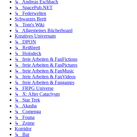
↳ Andreas Eschbach
↳ SpacePub.NET
↳ Federwelten
Schwarzes Brett
↳ Tom's Wiki
↳ Allgemeines Bücherboard
Kreatives Universum
↳ DPON
↳ Reißbrett
↳ Holodeck
↳ freie Arbeiten & FanFictions
↳ freie Arbeiten & FanPictures
↳ freie Arbeiten & FanMusic
↳ freie Arbeiten & FanVideos
↳ freie Arbeiten & Fangames
↳ FRPG Universe
↳ X: After Cataclysm
↳ Star Trek
↳ Akasha
↳ Comenga
↳ Founa
↳ Zeime
Korridor
↳ Bar