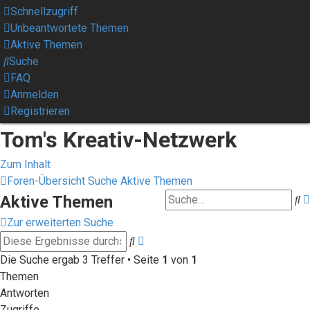
Schnellzugriff
Unbeantwortete Themen
Aktive Themen
Suche
FAQ
Anmelden
Registrieren
Tom's Kreativ-Netzwerk
Zum Inhalt
Foren-Übersicht
Suche
Aktive Themen
Aktive Themen
S
Zur erweiterten Suche
Erweiterte
Suche
Suche
Die Suche ergab 3 Treffer • Seite
1
von
1
Themen
Antworten
Zugriffe