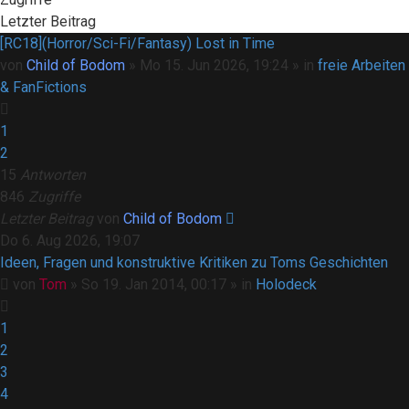
Letzter Beitrag
[RC18](Horror/Sci-Fi/Fantasy) Lost in Time
von
Child of Bodom
»
Mo 15. Jun 2026, 19:24
» in
freie Arbeiten
& FanFictions
1
2
15
Antworten
846
Zugriffe
Letzter Beitrag
von
Child of Bodom
Do 6. Aug 2026, 19:07
Ideen, Fragen und konstruktive Kritiken zu Toms Geschichten
von
Tom
»
So 19. Jan 2014, 00:17
» in
Holodeck
1
2
3
4