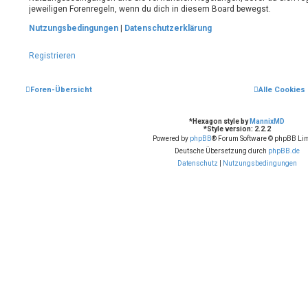
jeweiligen Forenregeln, wenn du dich in diesem Board bewegst.
Nutzungsbedingungen
|
Datenschutzerklärung
Registrieren
Foren-Übersicht
Alle Cookies
*
Hexagon style by
MannixMD
*
Style version: 2.2.2
Powered by
phpBB
® Forum Software © phpBB Lim
Deutsche Übersetzung durch
phpBB.de
Datenschutz
|
Nutzungsbedingungen