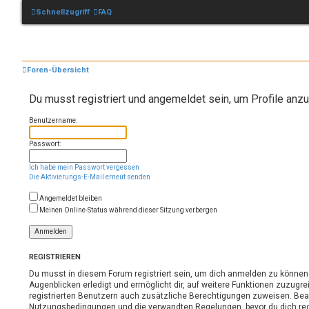
Schnellzugriff
FAQ
Foren-Übersicht
Du musst registriert und angemeldet sein, um Profile anz
Benutzername:
Passwort:
Ich habe mein Passwort vergessen
Die Aktivierungs-E-Mail erneut senden
Angemeldet bleiben
Meinen Online-Status während dieser Sitzung verbergen
REGISTRIEREN
Du musst in diesem Forum registriert sein, um dich anmelden zu können. 
Augenblicken erledigt und ermöglicht dir, auf weitere Funktionen zuzugre
registrierten Benutzern auch zusätzliche Berechtigungen zuweisen. Bea
Nutzungsbedingungen und die verwandten Regelungen, bevor du dich regis