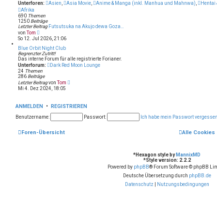
t
Unterforen:
Asien
,
Asia Movie
,
Anime & Manga (inkl. Manhua und Mahnwa)
,
Hentai 
e
Afrika
r
690
Themen
B
1250
Beiträge
e
Letzter Beitrag
Futsutsuka na Akujo dewa Goza…
i
N
von
Tom
t
e
So 12. Jul 2026, 21:06
r
u
a
e
Blue Orbit Night Club
g
s
Begrenzter Zutritt!
t
Das interne Forum für alle registrierte Forianer.
e
Unterforum:
Dark Red Moon Lounge
r
24
Themen
B
286
Beiträge
e
N
Letzter Beitrag
von
Tom
i
e
Mi 4. Dez 2024, 18:05
t
u
r
e
a
s
ANMELDEN
g
•
REGISTRIEREN
t
e
Benutzername:
Passwort:
Ich habe mein Passwort vergesse
r
B
e
Foren-Übersicht
Alle Cookies
i
t
r
a
*
Hexagon style by
MannixMD
g
*
Style version: 2.2.2
Powered by
phpBB
® Forum Software © phpBB Lim
Deutsche Übersetzung durch
phpBB.de
Datenschutz
|
Nutzungsbedingungen