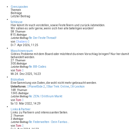
e
s
Grenzposten
t
Themen
e
Beiträge
r
Letzter Beitrag
B
e
Schleuse
i
Hier könnt ihr euch vorstellen, sowie Feste feiern und zurück-/abmelden.
t
Wir sähen es sehr gerne, wenn sich hier alle beteiligen würden!
r
58
Themen
a
815
Beiträge
g
Letzter Beitrag
Re: Der Feste-Thread!
N
von
Chabero
e
Di 7. Apr 2026, 11:25
u
e
Maschinenraum
s
Gibt es Probleme mit dem Board oder möchtest du einen Vorschlag bringen? Nur her dami
t
behandelt werden.
e
27
Themen
r
300
Beiträge
B
Letzter Beitrag
Re: BB-Codes
e
N
von
Tom
i
e
Mi 24. Dez 2025, 16:23
t
u
r
e
Bibliothek
a
s
Eine Sammlung von Daten, die wohl nicht mehr gebraucht werden.
g
t
Unterforen:
PlanetSide 2
,
Star Trek: Online
,
X-Lexikon
e
148
Themen
r
1345
Beiträge
B
Letzter Beitrag
Re: ZEN / Dilithium Markt
e
N
von
Tom
i
e
So 13. Mär 2022, 14:29
t
u
r
e
Links & Partner
a
s
Links zu Partnern und interessanten Seiten.
g
t
2
Themen
e
3
Beiträge
r
Letzter Beitrag
Re: Federwelten - Dein Fantas…
B
N
von
Tom
e
e