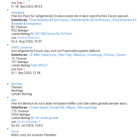
B
N
von
Tom
e
e
Fr 18. Sep 2020, 09:53
i
u
t
e
Holodeck
r
s
Hier ein Platz für (allgemeine) Diskussionen die in kein spezifisches Forum passen.
a
t
Unterforen:
freie Arbeiten & FanFictions
,
freie Arbeiten & FanPictures
,
freie Arbeiten &
g
e
Arbeiten & Fangames
r
82
Themen
B
952
Beiträge
e
Letzter Beitrag
Re: [RC18](Horror/Sci-Fi/Fant…
i
N
von
Child of Bodom
t
e
Do 6. Aug 2026, 19:07
r
u
a
e
FRPG Universe
g
s
Das allgemeine Forum, das sich mit Forenrollenspielen befasst.
t
Unterforen:
X: After Cataclysm
,
Star Trek
,
Akasha
,
Comenga
,
Founa
,
Zeime
e
15
Themen
r
157
Beiträge
B
Letzter Beitrag
Topic RPGs?
e
N
von
Tom
i
e
Di 1. Sep 2020, 12:18
t
u
r
e
a
s
Korridor
g
t
Themen
e
Beiträge
r
Letzter Beitrag
B
e
Bar
i
Hier ein Bereich wo sich jeder mit jedem treffen und über alles geredet werden kann.
t
Unterforen:
Cyber-Space
,
Quad-Vid
,
Regal
,
Musikanlage
r
175
Themen
a
5456
Beiträge
g
Letzter Beitrag
Re: Ich zocke gerade...
N
von
Child of Bodom
e
Do 30. Jul 2026, 10:40
u
e
Terra
s
Alles rund um unseren Planeten.