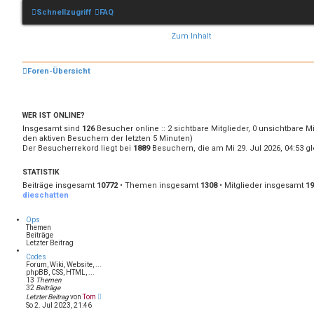
Schnellzugriff
FAQ
Zum Inhalt
Foren-Übersicht
WER IST ONLINE?
Insgesamt sind
126
Besucher online :: 2 sichtbare Mitglieder, 0 unsichtbare M
den aktiven Besuchern der letzten 5 Minuten)
Der Besucherrekord liegt bei
1889
Besuchern, die am Mi 29. Jul 2026, 04:53 gl
STATISTIK
Beiträge insgesamt
10772
• Themen insgesamt
1308
• Mitglieder insgesamt
19
dieschatten
Ops
Themen
Beiträge
Letzter Beitrag
Codes
Forum, Wiki, Website, ...
phpBB, CSS, HTML, ...
13
Themen
32
Beiträge
N
Letzter Beitrag
von
Tom
e
So 2. Jul 2023, 21:46
u