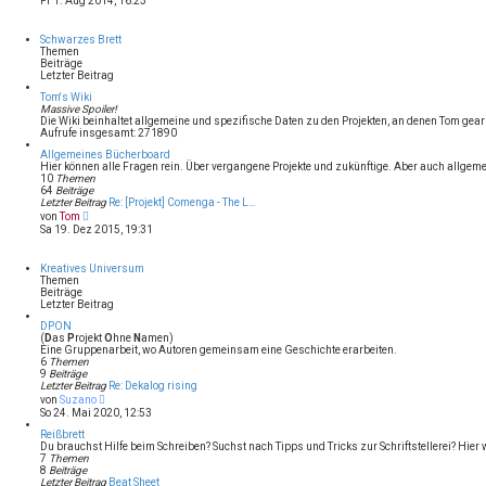
Fr 1. Aug 2014, 16:23
i
u
t
e
r
s
Schwarzes Brett
a
t
Themen
g
e
Beiträge
r
Letzter Beitrag
B
e
Tom's Wiki
i
Massive Spoiler!
t
Die Wiki beinhaltet allgemeine und spezifische Daten zu den Projekten, an denen Tom gearbe
r
Aufrufe insgesamt: 271890
a
g
Allgemeines Bücherboard
Hier können alle Fragen rein. Über vergangene Projekte und zukünftige. Aber auch allgeme
10
Themen
64
Beiträge
Letzter Beitrag
Re: [Projekt] Comenga - The L…
N
von
Tom
e
Sa 19. Dez 2015, 19:31
u
e
s
Kreatives Universum
t
Themen
e
Beiträge
r
Letzter Beitrag
B
e
DPON
i
(
D
as
P
rojekt
O
hne
N
amen)
t
Eine Gruppenarbeit, wo Autoren gemeinsam eine Geschichte erarbeiten.
r
6
Themen
a
9
Beiträge
g
Letzter Beitrag
Re: Dekalog rising
N
von
Suzano
e
So 24. Mai 2020, 12:53
u
e
Reißbrett
s
Du brauchst Hilfe beim Schreiben? Suchst nach Tipps und Tricks zur Schriftstellerei? Hier w
t
7
Themen
e
8
Beiträge
r
Letzter Beitrag
Beat Sheet