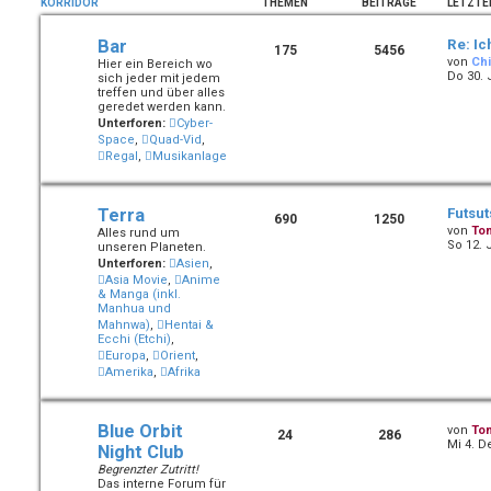
KORRIDOR
THEMEN
BEITRÄGE
LETZTE
Bar
Re: Ic
175
5456
von
Chi
Hier ein Bereich wo
Do 30. 
sich jeder mit jedem
treffen und über alles
geredet werden kann.
Unterforen:
Cyber-
Space
,
Quad-Vid
,
Regal
,
Musikanlage
Terra
Futsu
690
1250
von
To
Alles rund um
So 12. 
unseren Planeten.
Unterforen:
Asien
,
Asia Movie
,
Anime
& Manga (inkl.
Manhua und
Mahnwa)
,
Hentai &
Ecchi (Etchi)
,
Europa
,
Orient
,
Amerika
,
Afrika
Blue Orbit
von
To
24
286
Mi 4. D
Night Club
Begrenzter Zutritt!
Das interne Forum für