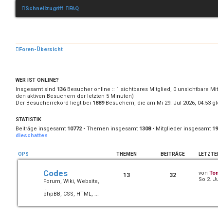
Schnellzugriff
FAQ
Foren-Übersicht
WER IST ONLINE?
Insgesamt sind
136
Besucher online :: 1 sichtbares Mitglied, 0 unsichtbare Mi
den aktiven Besuchern der letzten 5 Minuten)
Der Besucherrekord liegt bei
1889
Besuchern, die am Mi 29. Jul 2026, 04:53 gl
STATISTIK
Beiträge insgesamt
10772
• Themen insgesamt
1308
• Mitglieder insgesamt
19
dieschatten
OPS
THEMEN
BEITRÄGE
LETZTE
Codes
von
To
13
32
So 2. J
Forum, Wiki, Website,
...
phpBB, CSS, HTML, ...