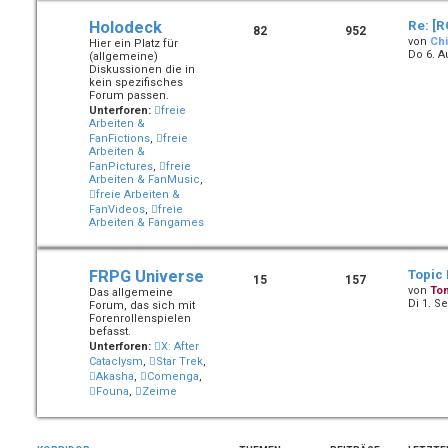
Holodeck
Re: [R
82
952
von
Chi
Hier ein Platz für
Do 6. A
(allgemeine)
Diskussionen die in
kein spezifisches
Forum passen.
Unterforen:
freie
Arbeiten &
FanFictions
,
freie
Arbeiten &
FanPictures
,
freie
Arbeiten & FanMusic
,
freie Arbeiten &
FanVideos
,
freie
Arbeiten & Fangames
FRPG Universe
Topic
15
157
von
To
Das allgemeine
Di 1. S
Forum, das sich mit
Forenrollenspielen
befasst.
Unterforen:
X: After
Cataclysm
,
Star Trek
,
Akasha
,
Comenga
,
Founa
,
Zeime