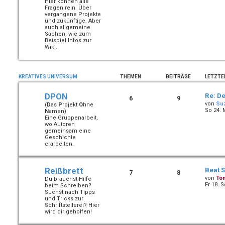
Hier können alle
Fragen rein. Über
vergangene Projekte
und zukünftige. Aber
auch allgemeine
Sachen, wie zum
Beispiel Infos zur
Wiki.
KREATIVES UNIVERSUM
THEMEN
BEITRÄGE
LETZTE
DPON
Re: De
6
9
von
Su
(
D
as
P
rojekt
O
hne
So 24. 
N
amen)
Eine Gruppenarbeit,
wo Autoren
gemeinsam eine
Geschichte
erarbeiten.
Reißbrett
Beat 
7
8
von
To
Du brauchst Hilfe
Fr 18. 
beim Schreiben?
Suchst nach Tipps
und Tricks zur
Schriftstellerei? Hier
wird dir geholfen!