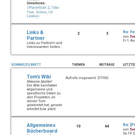
Unterforen:
PlanetSide 2
,
Star
Trek: Online
,
X-
Lexikon
Links &
Re: Fe
2
3
von
To
Partner
Fr 1. A
Links zu Partnern und
interessanten Seiten.
SCHWARZES BRETT
THEMEN
BEITRÄGE
LETZTE
Tom's Wiki
Aufrufe insgesamt: 271555
Massive Spoiler!
Die Wiki beinhaltet
allgemeine und
spezifische Daten zu
den Projekten, an
denen Tom
gearbeitet hat, gerade
arbeitet bzw. plant.
Allgemeines
Re: [P
10
64
von
To
Bücherboard
Sa 19. 