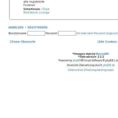
alle registrierte
Forianer.
Unterforum:
Dark
Red Moon Lounge
ANMELDEN
•
REGISTRIEREN
Benutzername:
Passwort:
Ich habe mein Passwort vergesse
Foren-Übersicht
Alle Cookies
*
Hexagon style by
MannixMD
*
Style version: 2.2.2
Powered by
phpBB
® Forum Software © phpBB Lim
Deutsche Übersetzung durch
phpBB.de
Datenschutz
|
Nutzungsbedingungen