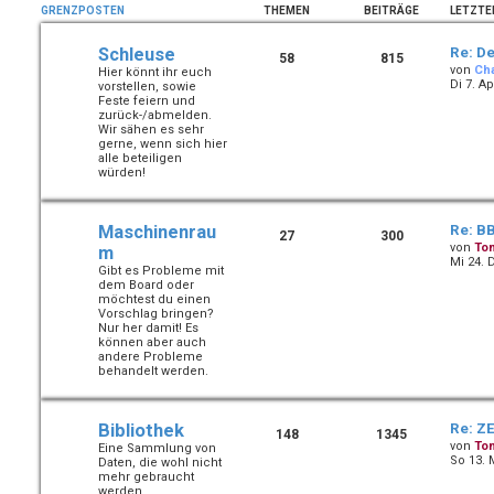
GRENZPOSTEN
THEMEN
BEITRÄGE
LETZTE
Schleuse
Re: De
58
815
von
Ch
Hier könnt ihr euch
Di 7. Ap
vorstellen, sowie
Feste feiern und
zurück-/abmelden.
Wir sähen es sehr
gerne, wenn sich hier
alle beteiligen
würden!
Maschinenrau
Re: B
27
300
von
To
m
Mi 24. 
Gibt es Probleme mit
dem Board oder
möchtest du einen
Vorschlag bringen?
Nur her damit! Es
können aber auch
andere Probleme
behandelt werden.
Bibliothek
Re: ZE
148
1345
von
To
Eine Sammlung von
So 13. 
Daten, die wohl nicht
mehr gebraucht
werden.