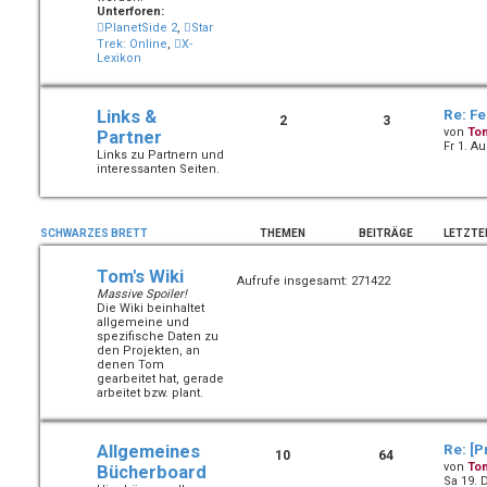
Unterforen:
PlanetSide 2
,
Star
Trek: Online
,
X-
Lexikon
Links &
Re: Fe
2
3
von
To
Partner
Fr 1. A
Links zu Partnern und
interessanten Seiten.
SCHWARZES BRETT
THEMEN
BEITRÄGE
LETZTE
Tom's Wiki
Aufrufe insgesamt: 271422
Massive Spoiler!
Die Wiki beinhaltet
allgemeine und
spezifische Daten zu
den Projekten, an
denen Tom
gearbeitet hat, gerade
arbeitet bzw. plant.
Allgemeines
Re: [P
10
64
von
To
Bücherboard
Sa 19. 