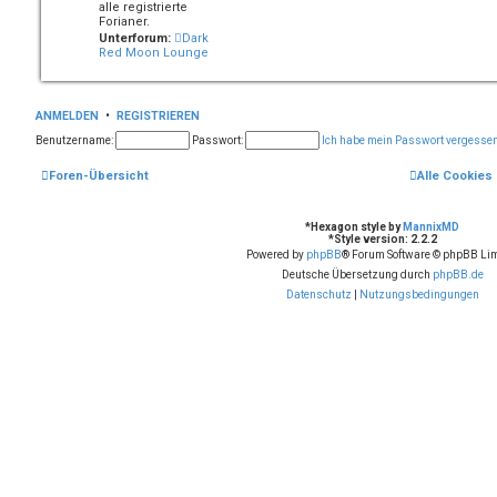
alle registrierte
Forianer.
Unterforum:
Dark
Red Moon Lounge
ANMELDEN
•
REGISTRIEREN
Benutzername:
Passwort:
Ich habe mein Passwort vergesse
Foren-Übersicht
Alle Cookies
*
Hexagon style by
MannixMD
*
Style version: 2.2.2
Powered by
phpBB
® Forum Software © phpBB Lim
Deutsche Übersetzung durch
phpBB.de
Datenschutz
|
Nutzungsbedingungen