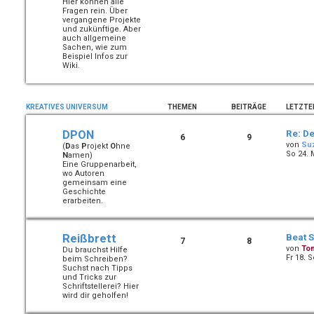
Hier können alle
Fragen rein. Über
vergangene Projekte
und zukünftige. Aber
auch allgemeine
Sachen, wie zum
Beispiel Infos zur
Wiki.
KREATIVES UNIVERSUM
THEMEN
BEITRÄGE
LETZTE
DPON
Re: De
6
9
von
Su
(
D
as
P
rojekt
O
hne
So 24. 
N
amen)
Eine Gruppenarbeit,
wo Autoren
gemeinsam eine
Geschichte
erarbeiten.
Reißbrett
Beat 
7
8
von
To
Du brauchst Hilfe
Fr 18. 
beim Schreiben?
Suchst nach Tipps
und Tricks zur
Schriftstellerei? Hier
wird dir geholfen!