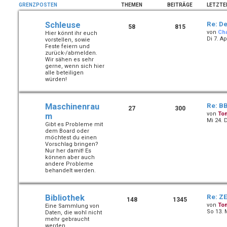
GRENZPOSTEN
THEMEN
BEITRÄGE
LETZTE
Schleuse
Re: De
58
815
von
Ch
Hier könnt ihr euch
Di 7. Ap
vorstellen, sowie
Feste feiern und
zurück-/abmelden.
Wir sähen es sehr
gerne, wenn sich hier
alle beteiligen
würden!
Maschinenrau
Re: B
27
300
von
To
m
Mi 24. 
Gibt es Probleme mit
dem Board oder
möchtest du einen
Vorschlag bringen?
Nur her damit! Es
können aber auch
andere Probleme
behandelt werden.
Bibliothek
Re: ZE
148
1345
von
To
Eine Sammlung von
So 13. 
Daten, die wohl nicht
mehr gebraucht
werden.