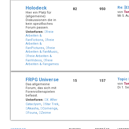
Holodeck
Re: [E
82
950
von
To
Hier ein Platz für
Mi 5. A
(allgemeine)
Diskussionen die in
kein spezifisches
Forum passen.
Unterforen:
freie
Arbeiten &
FanFictions
,
freie
Arbeiten &
FanPictures
,
freie
Arbeiten & FanMusic
,
freie Arbeiten &
FanVideos
,
freie
Arbeiten & Fangames
FRPG Universe
Topic
15
157
von
To
Das allgemeine
Di 1. S
Forum, das sich mit
Forenrollenspielen
befasst.
Unterforen:
X: After
Cataclysm
,
Star Trek
,
Akasha
,
Comenga
,
Founa
,
Zeime