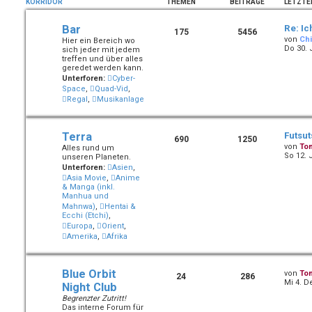
KORRIDOR
THEMEN
BEITRÄGE
LETZTE
Bar
Re: Ic
175
5456
von
Chi
Hier ein Bereich wo
Do 30. 
sich jeder mit jedem
treffen und über alles
geredet werden kann.
Unterforen:
Cyber-
Space
,
Quad-Vid
,
Regal
,
Musikanlage
Terra
Futsu
690
1250
von
To
Alles rund um
So 12. 
unseren Planeten.
Unterforen:
Asien
,
Asia Movie
,
Anime
& Manga (inkl.
Manhua und
Mahnwa)
,
Hentai &
Ecchi (Etchi)
,
Europa
,
Orient
,
Amerika
,
Afrika
Blue Orbit
von
To
24
286
Mi 4. D
Night Club
Begrenzter Zutritt!
Das interne Forum für