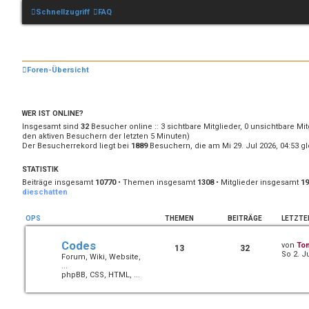
Schnellzugriff
FAQ
Foren-Übersicht
WER IST ONLINE?
Insgesamt sind
32
Besucher online :: 3 sichtbare Mitglieder, 0 unsichtbare Mi
den aktiven Besuchern der letzten 5 Minuten)
Der Besucherrekord liegt bei
1889
Besuchern, die am Mi 29. Jul 2026, 04:53 gl
STATISTIK
Beiträge insgesamt
10770
• Themen insgesamt
1308
• Mitglieder insgesamt
19
dieschatten
OPS
THEMEN
BEITRÄGE
LETZTE
Codes
von
To
13
32
So 2. J
Forum, Wiki, Website,
...
phpBB, CSS, HTML, ...