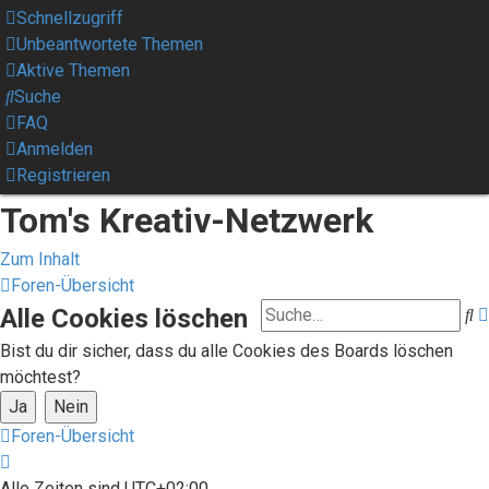
Schnellzugriff
Unbeantwortete Themen
Aktive Themen
Suche
FAQ
Anmelden
Registrieren
Tom's Kreativ-Netzwerk
Zum Inhalt
Foren-Übersicht
Alle Cookies löschen
S
Bist du dir sicher, dass du alle Cookies des Boards löschen
möchtest?
Foren-Übersicht
Alle Zeiten sind
UTC+02:00