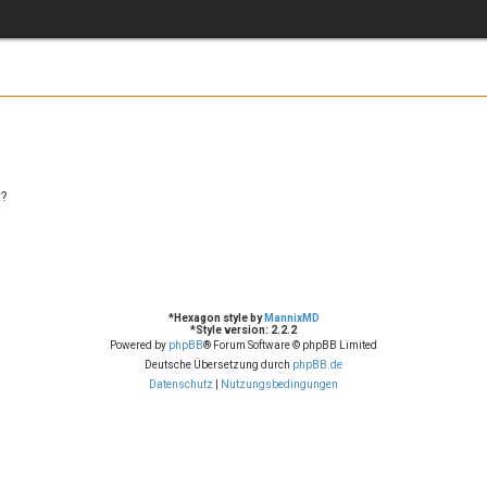
t?
*
Hexagon style by
MannixMD
*
Style version: 2.2.2
Powered by
phpBB
® Forum Software © phpBB Limited
Deutsche Übersetzung durch
phpBB.de
Datenschutz
|
Nutzungsbedingungen