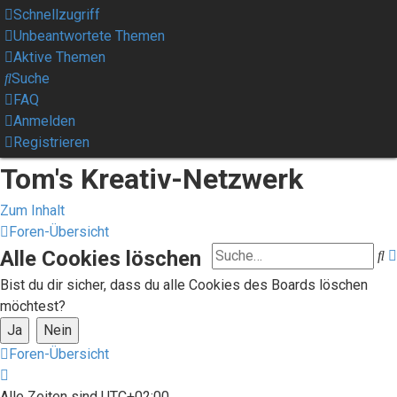
Schnellzugriff
Unbeantwortete Themen
Aktive Themen
Suche
FAQ
Anmelden
Registrieren
Tom's Kreativ-Netzwerk
Zum Inhalt
Foren-Übersicht
Alle Cookies löschen
S
Bist du dir sicher, dass du alle Cookies des Boards löschen
möchtest?
Foren-Übersicht
Alle Zeiten sind
UTC+02:00